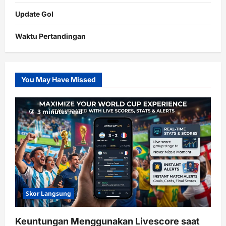
Update Gol
Waktu Pertandingan
Citislots
Pusatnya
Slot
You May Have Missed
Gacor
dengan
RTP
3 minutes read
terupdate
Skor Langsung
Keuntungan Menggunakan Livescore saat