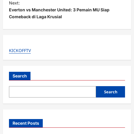
t
Next:
Everton vs Manchester United: 3 Pemain MU Siap
n
Comeback di Laga Krusial
a
v
i
g
KICKOFFTV
a
t
i
Search
o
Search
n
Recent Posts