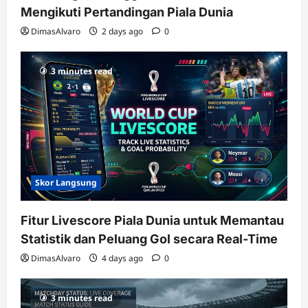
Mengikuti Pertandingan Piala Dunia
DimasAlvaro
2 days ago
0
3 minutes read
Skor Langsung
Fitur Livescore Piala Dunia untuk Memantau
Statistik dan Peluang Gol secara Real-Time
DimasAlvaro
4 days ago
0
3 minutes read