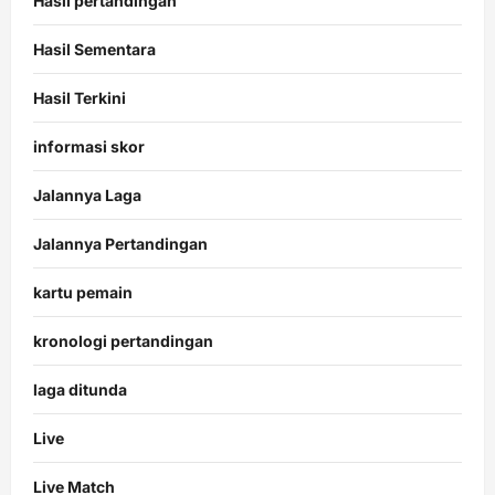
Hasil pertandingan
Hasil Sementara
Hasil Terkini
informasi skor
Jalannya Laga
Jalannya Pertandingan
kartu pemain
kronologi pertandingan
laga ditunda
Live
Live Match