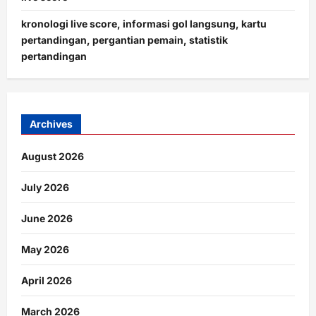
kronologi live score, informasi gol langsung, kartu
pertandingan, pergantian pemain, statistik
pertandingan
Archives
August 2026
July 2026
June 2026
May 2026
April 2026
March 2026