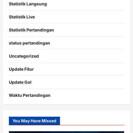
Statistik Langsung
Statistik Live
Statistik Pertandingan
status pertandingan
Uncategorized
Update Fitur
Update Gol
Waktu Pertandingan
Citislots
Pusatnya
Slot
You May Have Missed
Gacor
dengan