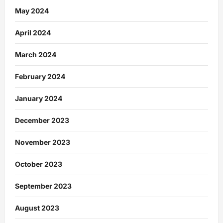
May 2024
April 2024
March 2024
February 2024
January 2024
December 2023
November 2023
October 2023
September 2023
August 2023