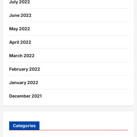
July 2022
June 2022
May 2022
April 2022
March 2022
February 2022
January 2022
December 2021
Categories