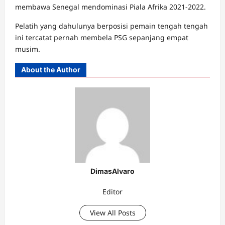
membawa Senegal mendominasi Piala Afrika 2021-2022.
Pelatih yang dahulunya berposisi pemain tengah tengah
ini tercatat pernah membela PSG sepanjang empat
musim.
About the Author
DimasAlvaro
Editor
View All Posts