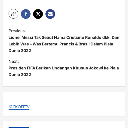
P
Previous:
o
Lionel Messi Tak Sebut Nama Cristiano Ronaldo dkk, Dan
s
Lebih Was – Was Bertemu Prancis & Brasil Dalam Piala
Dunia 2022
t
Next:
n
Presiden FIFA Berikan Undangan Khusus Jokowi ke Piala
a
Dunia 2022
v
i
g
a
KICKOFFTV
t
i