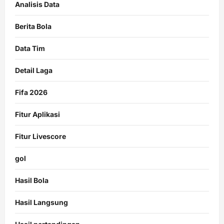
Analisis Data
Berita Bola
Data Tim
Detail Laga
Fifa 2026
Fitur Aplikasi
Fitur Livescore
gol
Hasil Bola
Hasil Langsung