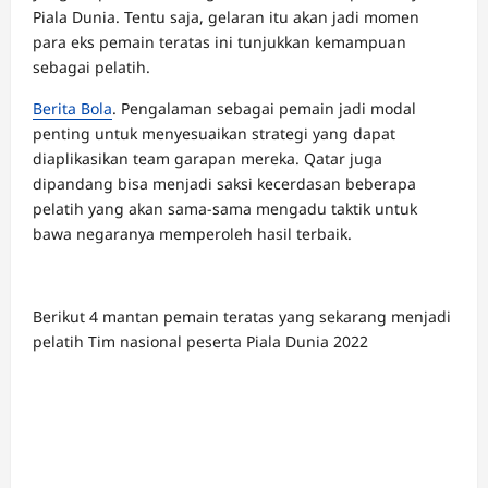
Piala Dunia. Tentu saja, gelaran itu akan jadi momen
para eks pemain teratas ini tunjukkan kemampuan
sebagai pelatih.
Berita Bola
. Pengalaman sebagai pemain jadi modal
penting untuk menyesuaikan strategi yang dapat
diaplikasikan team garapan mereka. Qatar juga
dipandang bisa menjadi saksi kecerdasan beberapa
pelatih yang akan sama-sama mengadu taktik untuk
bawa negaranya memperoleh hasil terbaik.
Berikut 4 mantan pemain teratas yang sekarang menjadi
pelatih Tim nasional peserta Piala Dunia 2022