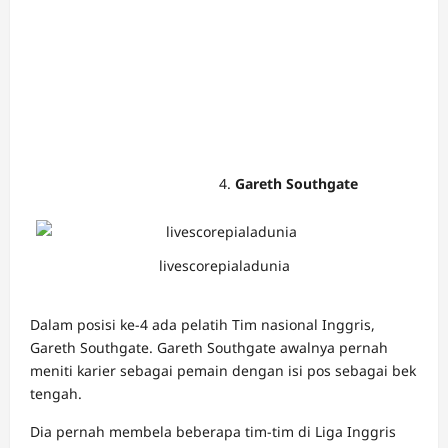
Gareth Southgate
livescorepialadunia
Dalam posisi ke-4 ada pelatih Tim nasional Inggris,
Gareth Southgate. Gareth Southgate awalnya pernah
meniti karier sebagai pemain dengan isi pos sebagai bek
tengah.
Dia pernah membela beberapa tim-tim di Liga Inggris