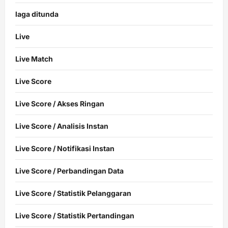
laga ditunda
Live
Live Match
Live Score
Live Score / Akses Ringan
Live Score / Analisis Instan
Live Score / Notifikasi Instan
Live Score / Perbandingan Data
Live Score / Statistik Pelanggaran
Live Score / Statistik Pertandingan