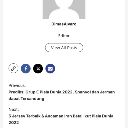
DimasAlvaro
Editor
View All Posts
P
Previous:
o
Prediksi Grup E Piala Dunia 2022, Spanyol dan Jerman
s
dapat Tersandung
t
Next:
5 Jersey Terbaik & Ancaman Iran Batal Ikut Piala Dunia
n
2022
a