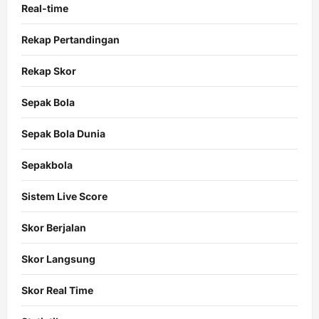
Real-time
Rekap Pertandingan
Rekap Skor
Sepak Bola
Sepak Bola Dunia
Sepakbola
Sistem Live Score
Skor Berjalan
Skor Langsung
Skor Real Time