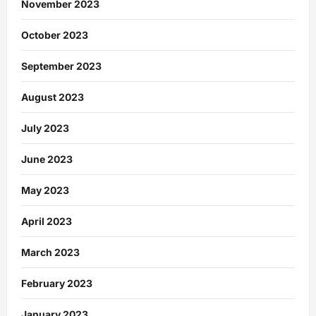
November 2023
October 2023
September 2023
August 2023
July 2023
June 2023
May 2023
April 2023
March 2023
February 2023
January 2023