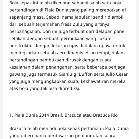
Bola sepak ini telah dikenang sebagai salah satu bola
pertandingan di Piala Dunia yang paling merepotkan di
sepanjang masa. Sebab, nama Jabulani sendir diambil
dari sebuah terjemahan frasa Zulu yang artinya
berbahagialah. Dan ini juga terbuat dari delapan panel
cetakan dengan sebuah permukaan yang cukup
berstruktur dengan lekukan tipis di dalam upaya untuk
meningkatkan sebuah aerodinamis. Akan tetapi, dalam
pertandingan pembukaan dirusak dengan suatu
kesalahan dalam penanganan, serta beberapa penjaga
gawang juga termasuk Gianluigi Buffon serta Julio Cesar
yang juga mengungkapkan suatu kekhawatiran mereka
atas bola yang tak bisa diprediksi.
Piala Dunia 2014 Brasil, Brazuca atau Brazuca Rio
Brazuca telah menjadi bola sepak pertama di Piala Dunia
yang diberi nama berdasarkan pemungutan suara