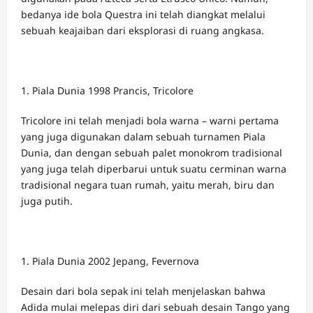
bedanya ide bola Questra ini telah diangkat melalui
sebuah keajaiban dari eksplorasi di ruang angkasa.
Piala Dunia 1998 Prancis, Tricolore
Tricolore ini telah menjadi bola warna – warni pertama
yang juga digunakan dalam sebuah turnamen Piala
Dunia, dan dengan sebuah palet monokrom tradisional
yang juga telah diperbarui untuk suatu cerminan warna
tradisional negara tuan rumah, yaitu merah, biru dan
juga putih.
Piala Dunia 2002 Jepang, Fevernova
Desain dari bola sepak ini telah menjelaskan bahwa
Adida mulai melepas diri dari sebuah desain Tango yang