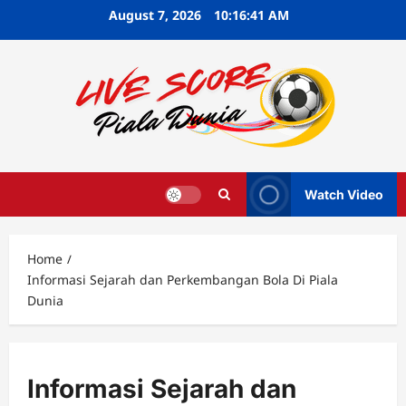
Skip
August 7, 2026
10:16:42 AM
to
content
Watch Video
Home
Informasi Sejarah dan Perkembangan Bola Di Piala
Dunia
Informasi Sejarah dan