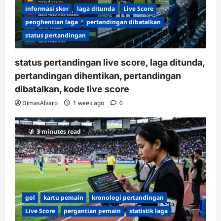
informasi skor
laga ditunda
Live Score
penghentian laga
pertandingan dibatalkan
status pertandingan
status pertandingan live score, laga ditunda,
pertandingan dihentikan, pertandingan
dibatalkan, kode live score
DimasAlvaro
1 week ago
0
3 minutes read
gol
kartu pemain
kronologi pertandingan
Live Score
pergantian pemain
statistik laga