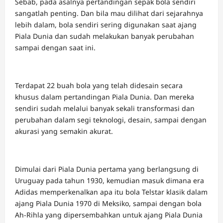
Sebab, pada asalnya pertandingan sepak bola sendiri
sangatlah penting. Dan bila mau dilihat dari sejarahnya
lebih dalam, bola sendiri sering digunakan saat ajang
Piala Dunia dan sudah melakukan banyak perubahan
sampai dengan saat ini.
Terdapat 22 buah bola yang telah didesain secara
khusus dalam pertandingan Piala Dunia. Dan mereka
sendiri sudah melalui banyak sekali transformasi dan
perubahan dalam segi teknologi, desain, sampai dengan
akurasi yang semakin akurat.
Dimulai dari Piala Dunia pertama yang berlangsung di
Uruguay pada tahun 1930, kemudian masuk dimana era
Adidas memperkenalkan apa itu bola Telstar klasik dalam
ajang Piala Dunia 1970 di Meksiko, sampai dengan bola
Ah-Rihla yang dipersembahkan untuk ajang Piala Dunia