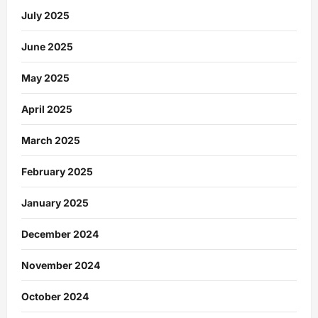
July 2025
June 2025
May 2025
April 2025
March 2025
February 2025
January 2025
December 2024
November 2024
October 2024