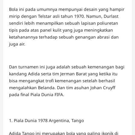
Bola ini pada umumnya mempunyai desain yang hampir
mirip dengan Telstar asli tahun 1970. Namun, Durlast
sendiri lebih menampilkan sebuah lapisan poliuretan
tipis pada atas panel kulit yang juga meningkatkan
ketahanannya terhadap sebuah genangan abrasi dan
juga air.
Dan turnamen ini juga adalah sebuah kemenangan bagi
kandang Adida serta tim Jerman Barat yang ketika itu
bisa mengangkat trofi kemenangan setelah berhasil
mengalahkan Belanda. Dan tim asuhan Johan Cruyff
pada final Piala Dunia FIFA.
Piala Dunia 1978 Argentina, Tango
Adida Tango ini merupakan bola yang paling ikonik di