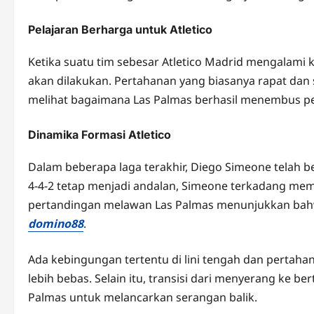
Pelajaran Berharga untuk Atletico
Ketika suatu tim sebesar Atletico Madrid mengalami 
akan dilakukan. Pertahanan yang biasanya rapat dan 
melihat bagaimana Las Palmas berhasil menembus p
Dinamika Formasi Atletico
Dalam beberapa laga terakhir, Diego Simeone telah 
4-4-2 tetap menjadi andalan, Simeone terkadang mem
pertandingan melawan Las Palmas menunjukkan bahw
domino88
.
Ada kebingungan tertentu di lini tengah dan pertah
lebih bebas. Selain itu, transisi dari menyerang ke 
Palmas untuk melancarkan serangan balik.