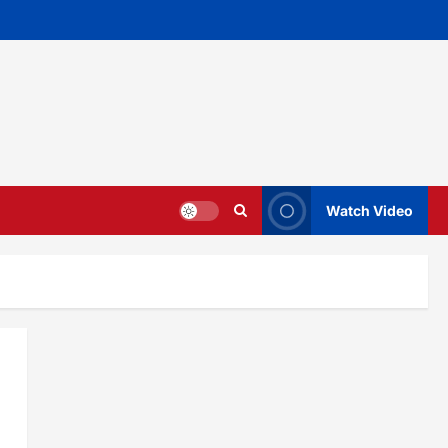
Watch Video