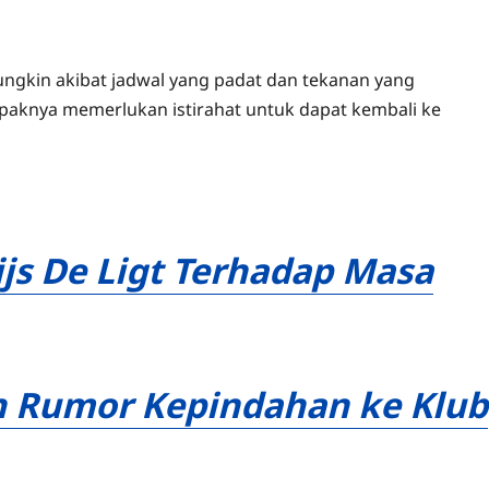
ungkin akibat jadwal yang padat dan tekanan yang
paknya memerlukan istirahat untuk dapat kembali ke
s De Ligt Terhadap Masa
h Rumor Kepindahan ke Klub