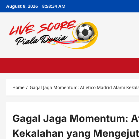
Skip
August 8, 2026
8:58:35 AM
to
content
Home
Gagal Jaga Momentum: Atletico Madrid Alami Keka
Gagal Jaga Momentum: At
Kekalahan yang Mengeju