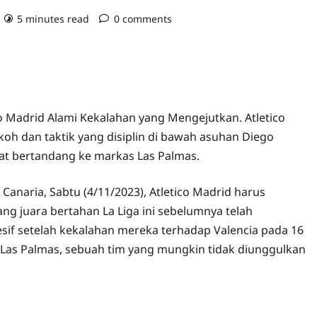
5 minutes read
0 comments
 Madrid Alami Kekalahan yang Mengejutkan. Atletico
oh dan taktik yang disiplin di bawah asuhan Diego
at bertandang ke markas Las Palmas.
anaria, Sabtu (4/11/2023), Atletico Madrid harus
g juara bertahan La Liga ini sebelumnya telah
if setelah kekalahan mereka terhadap Valencia pada 16
eh Las Palmas, sebuah tim yang mungkin tidak diunggulkan