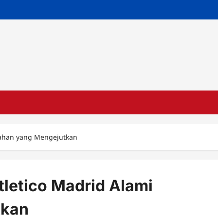
lahan yang Mengejutkan
letico Madrid Alami
tkan