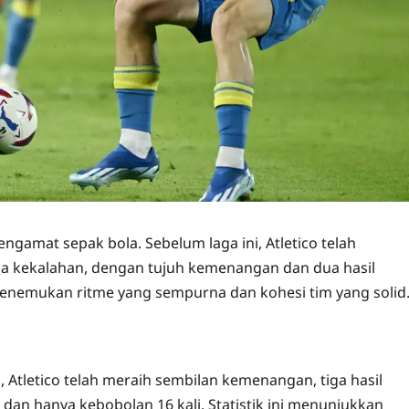
amat sepak bola. Sebelum laga ini, Atletico telah
a kekalahan, dengan tujuh kemenangan dan dua hasil
enemukan ritme yang sempurna dan kohesi tim yang solid
 Atletico telah meraih sembilan kemenangan, tiga hasil
dan hanya kebobolan 16 kali. Statistik ini menunjukkan