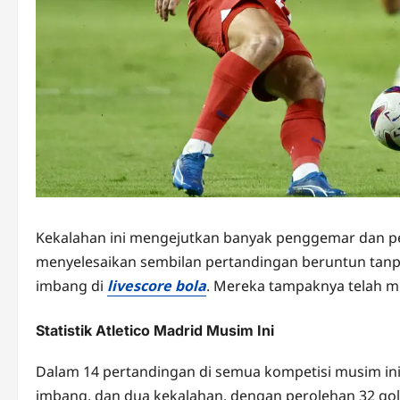
Kekalahan ini mengejutkan banyak penggemar dan peng
menyelesaikan sembilan pertandingan beruntun tanp
imbang di
livescore bola
. Mereka tampaknya telah m
Statistik Atletico Madrid Musim Ini
Dalam 14 pertandingan di semua kompetisi musim ini,
imbang, dan dua kekalahan, dengan perolehan 32 gol 