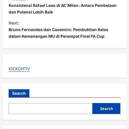
o
Konsistensi Rafael Leao di AC Milan: Antara Pembelaan
s
dan Potensi Lebih Baik
t
Next:
Bruno Fernandes dan Casemiro: Pembuktian Kelas
n
dalam Kemenangan MU di Perempat Final FA Cup
a
v
i
g
KICKOFFTV
a
t
i
Search
o
Search
n