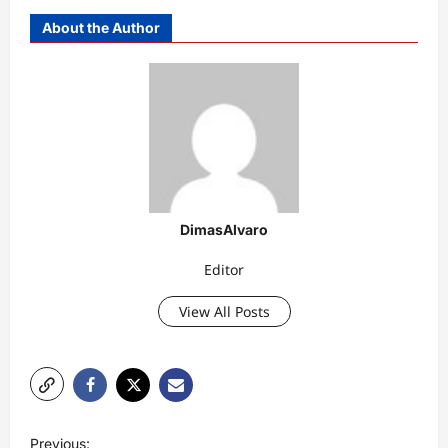
About the Author
DimasAlvaro
Editor
View All Posts
P
Previous: