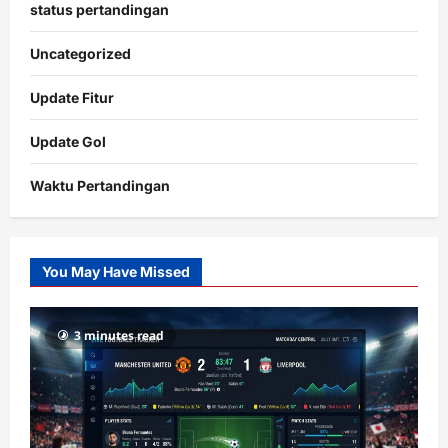
status pertandingan
Uncategorized
Update Fitur
Update Gol
Waktu Pertandingan
Citislots
Pusatnya
Slot
You May Have Missed
Gacor
dengan
RTP
3 minutes read
terupdate