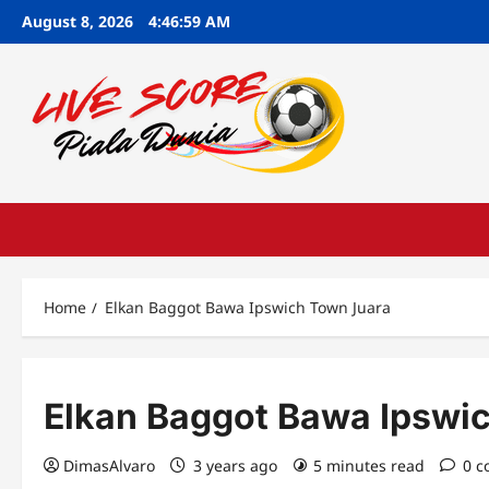
Skip
August 8, 2026
4:47:00 AM
to
content
Home
Elkan Baggot Bawa Ipswich Town Juara
Elkan Baggot Bawa Ipswi
DimasAlvaro
3 years ago
5 minutes read
0 