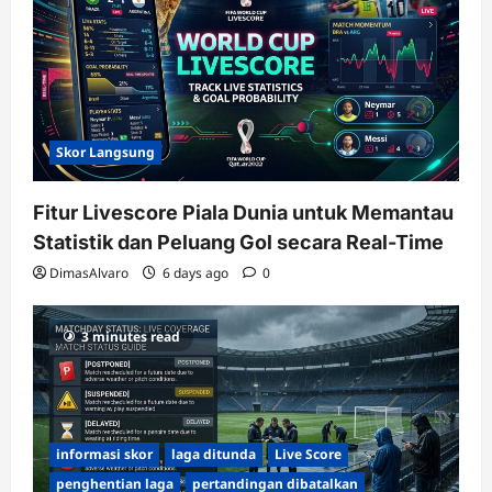
Skor Langsung
Fitur Livescore Piala Dunia untuk Memantau
Statistik dan Peluang Gol secara Real-Time
DimasAlvaro
6 days ago
0
3 minutes read
informasi skor
laga ditunda
Live Score
penghentian laga
pertandingan dibatalkan