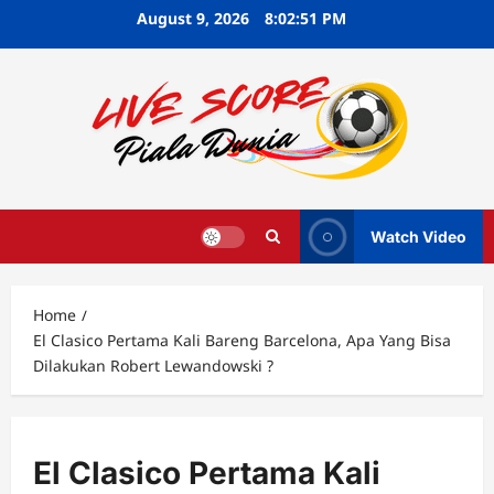
Skip
August 9, 2026
8:02:52 PM
to
content
Watch Video
Home
El Clasico Pertama Kali Bareng Barcelona, Apa Yang Bisa
Dilakukan Robert Lewandowski ?
El Clasico Pertama Kali