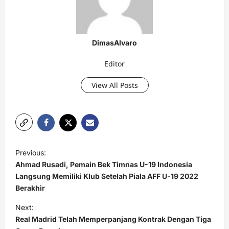
DimasAlvaro
Editor
View All Posts
P
Previous:
o
Ahmad Rusadi, Pemain Bek Timnas U-19 Indonesia
s
Langsung Memiliki Klub Setelah Piala AFF U-19 2022
Berakhir
t
Next:
n
Real Madrid Telah Memperpanjang Kontrak Dengan Tiga
a