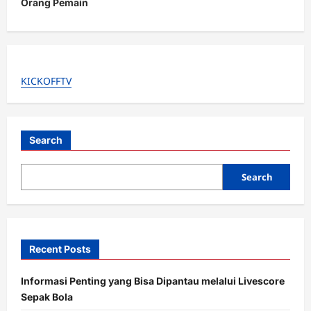
Orang Pemain
v
i
g
a
KICKOFFTV
t
i
Search
o
n
Search
Recent Posts
Informasi Penting yang Bisa Dipantau melalui Livescore
Sepak Bola