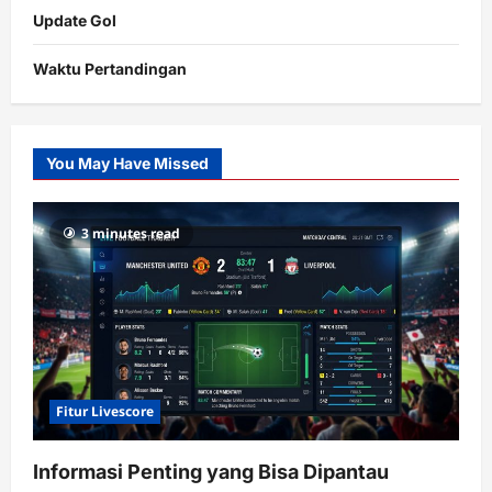
Update Gol
Waktu Pertandingan
Citislots
Pusatnya
Slot
You May Have Missed
Gacor
dengan
RTP
3 minutes read
terupdate
Fitur Livescore
Informasi Penting yang Bisa Dipantau