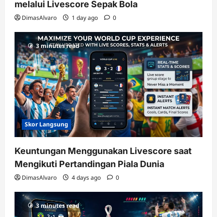
melalui Livescore Sepak Bola
DimasAlvaro
1 day ago
0
3 minutes read
Skor Langsung
Keuntungan Menggunakan Livescore saat
Mengikuti Pertandingan Piala Dunia
DimasAlvaro
4 days ago
0
3 minutes read