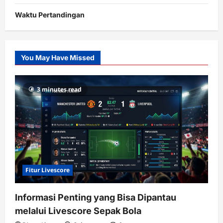
Waktu Pertandingan
Citislots
Pusatnya
Slot
You May Have Missed
Gacor
dengan
RTP
3 minutes read
terupdate
Fitur Livescore
Informasi Penting yang Bisa Dipantau
melalui Livescore Sepak Bola