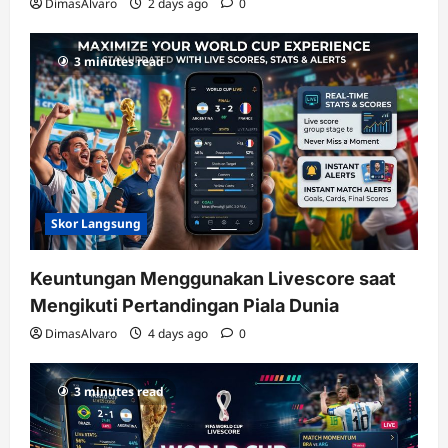
DimasAlvaro
2 days ago
0
3 minutes read
Skor Langsung
Keuntungan Menggunakan Livescore saat
Mengikuti Pertandingan Piala Dunia
DimasAlvaro
4 days ago
0
3 minutes read