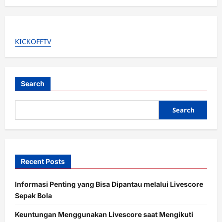
a
v
i
KICKOFFTV
g
a
t
Search
i
o
Search
n
Recent Posts
Informasi Penting yang Bisa Dipantau melalui Livescore
Sepak Bola
Keuntungan Menggunakan Livescore saat Mengikuti