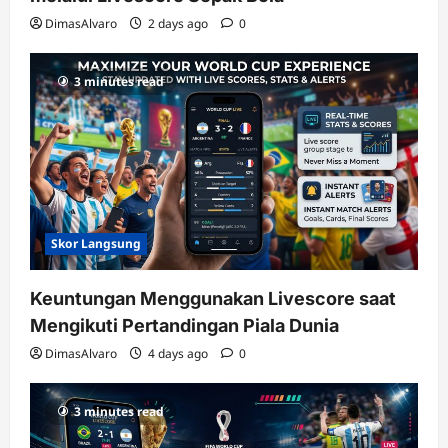
DimasAlvaro
2 days ago
0
3 minutes read
Skor Langsung
Keuntungan Menggunakan Livescore saat
Mengikuti Pertandingan Piala Dunia
DimasAlvaro
4 days ago
0
3 minutes read