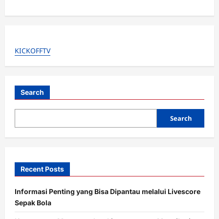
a
v
i
g
KICKOFFTV
a
t
i
Search
o
Search
n
Recent Posts
Informasi Penting yang Bisa Dipantau melalui Livescore
Sepak Bola