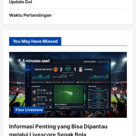
Update Gol
Waktu Pertandingan
Citislots
Pusatnya
Slot
You May Have Missed
Gacor
dengan
RTP
3 minutes read
terupdate
Fitur Livescore
Informasi Penting yang Bisa Dipantau
melalui Livescore Sepak Bola