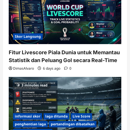
Skor Langsung
Fitur Livescore Piala Dunia untuk Memantau
Statistik dan Peluang Gol secara Real-Time
DimasAlvaro
6 days ago
0
3 minutes read
informasi skor
laga ditunda
Live Score
penghentian laga
pertandingan dibatalkan