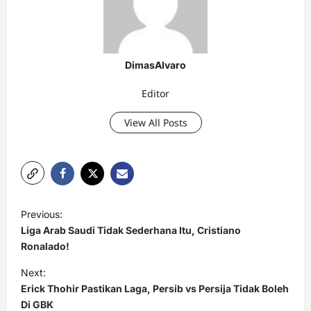
DimasAlvaro
Editor
View All Posts
P
Previous:
o
Liga Arab Saudi Tidak Sederhana Itu, Cristiano
s
Ronalado!
t
Next:
Erick Thohir Pastikan Laga, Persib vs Persija Tidak Boleh
n
Di GBK