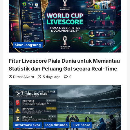
Skor Langsung
Fitur Livescore Piala Dunia untuk Memantau
Statistik dan Peluang Gol secara Real-Time
DimasAlvaro
5 days ago
0
3 minutes read
informasi skor
laga ditunda
Live Score