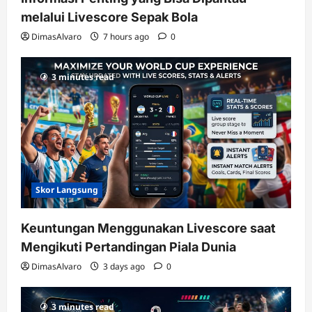
melalui Livescore Sepak Bola
DimasAlvaro
7 hours ago
0
3 minutes read
Skor Langsung
Keuntungan Menggunakan Livescore saat
Mengikuti Pertandingan Piala Dunia
DimasAlvaro
3 days ago
0
3 minutes read