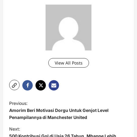
View All Posts
P
Previous:
o
Amorim Beri Motivasi Dorgu Untuk Genjot Level
s
Penampilannya di Manchester United
t
Next:
500 Kontribusi Gol di Usia 26 Tahun, Mbappe Lebih