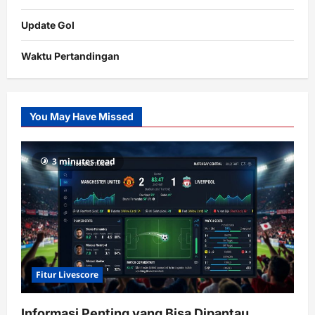
Update Gol
Waktu Pertandingan
Citislots
Pusatnya
Slot
You May Have Missed
Gacor
dengan
RTP
3 minutes read
terupdate
Fitur Livescore
Informasi Penting yang Bisa Dipantau