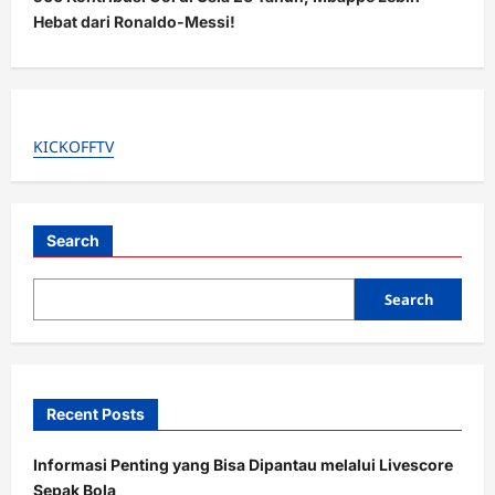
n
Hebat dari Ronaldo-Messi!
a
v
i
g
KICKOFFTV
a
t
i
Search
o
Search
n
Recent Posts
Informasi Penting yang Bisa Dipantau melalui Livescore
Sepak Bola