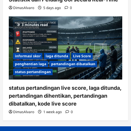
DimasAlvaro
5 days ago
0
3 minutes read
informasi skor
laga ditunda
Live Score
penghentian laga
pertandingan dibatalkan
status pertandingan
status pertandingan live score, laga ditunda,
pertandingan dihentikan, pertandingan
dibatalkan, kode live score
DimasAlvaro
1 week ago
0