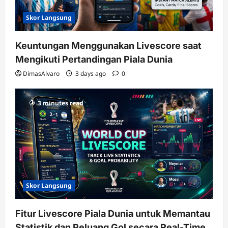
Skor Langsung
Keuntungan Menggunakan Livescore saat
Mengikuti Pertandingan Piala Dunia
DimasAlvaro
3 days ago
0
3 minutes read
Skor Langsung
Fitur Livescore Piala Dunia untuk Memantau
Statistik dan Peluang Gol secara Real-Time