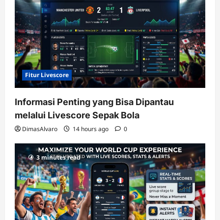
terupdate
Fitur Livescore
Informasi Penting yang Bisa Dipantau
melalui Livescore Sepak Bola
DimasAlvaro
14 hours ago
0
3 minutes read