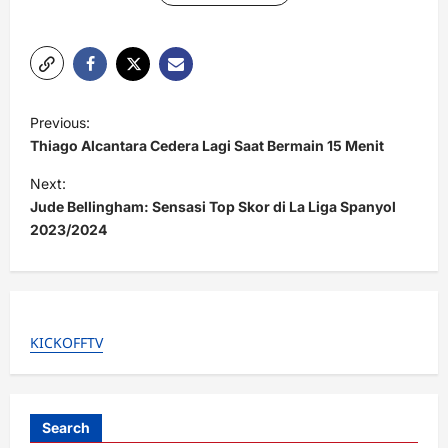
P
Previous:
o
Thiago Alcantara Cedera Lagi Saat Bermain 15 Menit
s
Next:
t
Jude Bellingham: Sensasi Top Skor di La Liga Spanyol
2023/2024
n
a
v
i
KICKOFFTV
g
a
t
Search