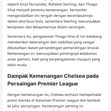
seperti Enzo Fernandez, Raheem Sterling, dan Thiago
Silva menjadi penentu kemenangan. Fernandez
mengendalikan lini tengah dengan kecerdasannya
dalam distribusi bola, sementara Sterling menunjukkan
kecepatan dan ketajamannya dalam serangan.
Sementara itu, pengalaman Thiago Silva di lini belakang
memberikan ketenangan dan stabilitas yang sangat
dibutuhkan dalam pertandingan-pertandingan krusial.
Kemenangan ini menunjukkan pentingnya kolaborasi
antar pemain, baik yang berpengalaman maupun yang
lebih muda.
Dampak Kemenangan Chelsea pada
Persaingan Premier League
Dengan kemenangan ini, Chelsea berhasil memperbaiki
posisi mereka di klasemen Premier League dan kembali
ke jalur persaingan. Kemenangan penting ini