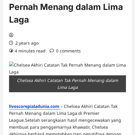
Pernah Menang dalam Lima
Laga
2 years ago
4 minutes read
0 comments
Chelsea Akhiri Catatan Tak Pernah Menang dalam
Lima Laga
livescorepialadunia.com
– Chelsea Akhiri Catatan Tak
Pernah Menang dalam Lima Laga di Premier
League.Setelah serangkaian hasil mengecewakan yang
membuat para penggemarnya khawatir, Chelsea
akhirnya berhasil mematahkan tren negatifnya dengan