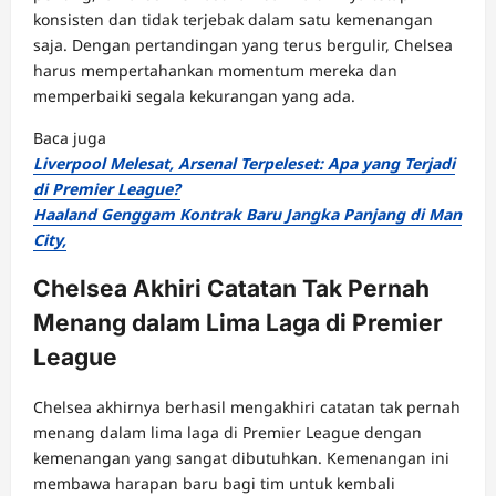
konsisten dan tidak terjebak dalam satu kemenangan
saja. Dengan pertandingan yang terus bergulir, Chelsea
harus mempertahankan momentum mereka dan
memperbaiki segala kekurangan yang ada.
Baca juga
Liverpool Melesat, Arsenal Terpeleset: Apa yang Terjadi
di Premier League?
Haaland Genggam Kontrak Baru Jangka Panjang di Man
City,
Chelsea Akhiri Catatan Tak Pernah
Menang dalam Lima Laga di Premier
League
Chelsea akhirnya berhasil mengakhiri catatan tak pernah
menang dalam lima laga di Premier League dengan
kemenangan yang sangat dibutuhkan. Kemenangan ini
membawa harapan baru bagi tim untuk kembali