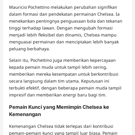
Mauricio Pochettino melakukan perubahan signifikan
dalam formasi dan pendekatan permainan Chelsea. Ia
menekankan pentingnya penguasaan bola dan tekanan
tinggi terhadap lawan. Dengan mengubah formasi
menjadi lebih fleksibel dan dinamis, Chelsea mampu
menguasai permainan dan menciptakan lebih banyak
peluang berbahaya.
Selain itu, Pochettino juga memberikan kepercayaan
kepada pemain muda untuk tampil lebih sering,
memberikan mereka kesempatan untuk berkontribusi
secara langsung dalam tim utama. Keputusan ini
terbukti efektif, dengan beberapa pemain muda tampil
impresif dan memberikan energi baru bagi tim.
Pemain Kunci yang Memimpin Chelsea ke
Kemenangan
Kemenangan Chelsea tidak terlepas dari kontribusi
pemain-pemain kunci yang tampil luar biasa. Pemain