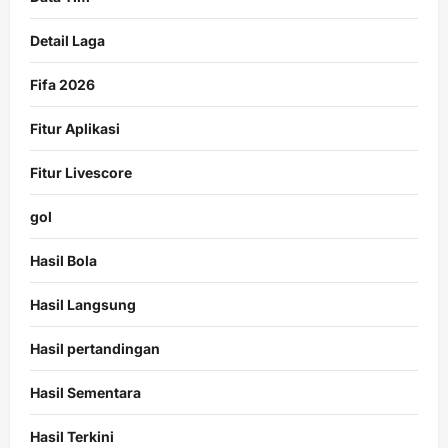
Detail Laga
Fifa 2026
Fitur Aplikasi
Fitur Livescore
gol
Hasil Bola
Hasil Langsung
Hasil pertandingan
Hasil Sementara
Hasil Terkini