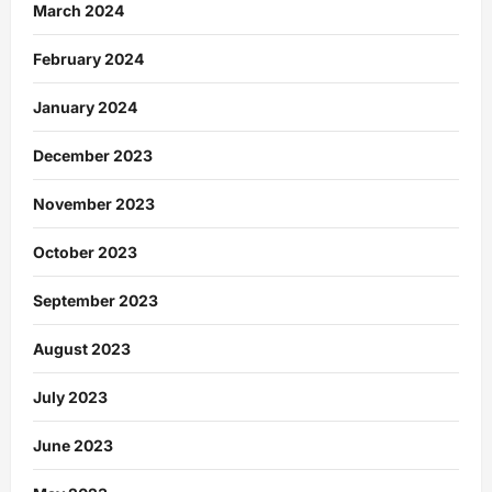
March 2024
February 2024
January 2024
December 2023
November 2023
October 2023
September 2023
August 2023
July 2023
June 2023