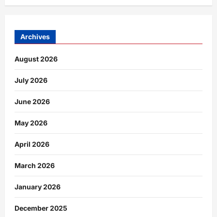
Archives
August 2026
July 2026
June 2026
May 2026
April 2026
March 2026
January 2026
December 2025