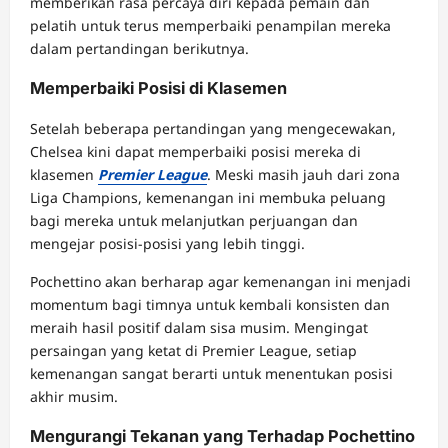
memberikan rasa percaya diri kepada pemain dan
pelatih untuk terus memperbaiki penampilan mereka
dalam pertandingan berikutnya.
Memperbaiki Posisi di Klasemen
Setelah beberapa pertandingan yang mengecewakan,
Chelsea kini dapat memperbaiki posisi mereka di
klasemen
Premier League
. Meski masih jauh dari zona
Liga Champions, kemenangan ini membuka peluang
bagi mereka untuk melanjutkan perjuangan dan
mengejar posisi-posisi yang lebih tinggi.
Pochettino akan berharap agar kemenangan ini menjadi
momentum bagi timnya untuk kembali konsisten dan
meraih hasil positif dalam sisa musim. Mengingat
persaingan yang ketat di Premier League, setiap
kemenangan sangat berarti untuk menentukan posisi
akhir musim.
Mengurangi Tekanan yang Terhadap Pochettino