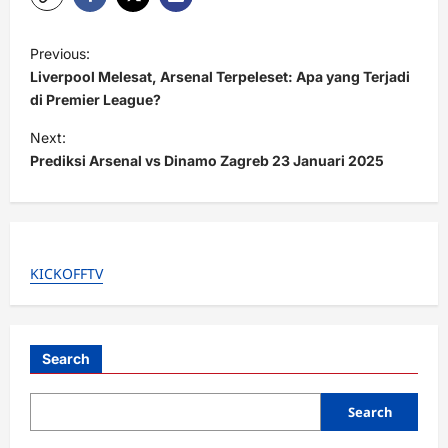
P
Previous:
o
Liverpool Melesat, Arsenal Terpeleset: Apa yang Terjadi
s
di Premier League?
t
Next:
Prediksi Arsenal vs Dinamo Zagreb 23 Januari 2025
n
a
v
i
KICKOFFTV
g
a
t
Search
i
o
Search
n