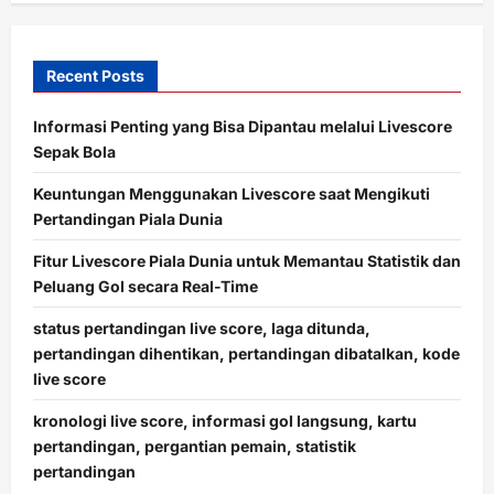
Recent Posts
Informasi Penting yang Bisa Dipantau melalui Livescore
Sepak Bola
Keuntungan Menggunakan Livescore saat Mengikuti
Pertandingan Piala Dunia
Fitur Livescore Piala Dunia untuk Memantau Statistik dan
Peluang Gol secara Real-Time
status pertandingan live score, laga ditunda,
pertandingan dihentikan, pertandingan dibatalkan, kode
live score
kronologi live score, informasi gol langsung, kartu
pertandingan, pergantian pemain, statistik
pertandingan