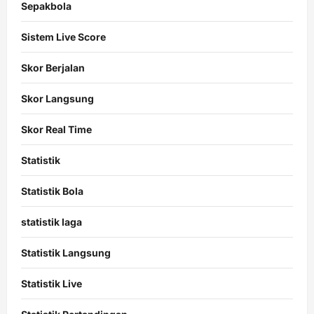
Sepakbola
Sistem Live Score
Skor Berjalan
Skor Langsung
Skor Real Time
Statistik
Statistik Bola
statistik laga
Statistik Langsung
Statistik Live