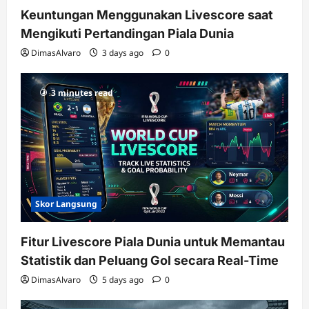
Keuntungan Menggunakan Livescore saat
Mengikuti Pertandingan Piala Dunia
DimasAlvaro
3 days ago
0
3 minutes read
Skor Langsung
Fitur Livescore Piala Dunia untuk Memantau
Statistik dan Peluang Gol secara Real-Time
DimasAlvaro
5 days ago
0