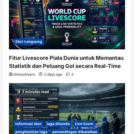
Skor Langsung
Fitur Livescore Piala Dunia untuk Memantau
Statistik dan Peluang Gol secara Real-Time
DimasAlvaro
5 days ago
0
3 minutes read
informasi skor
laga ditunda
Live Score
penghentian laga
pertandingan dibatalkan