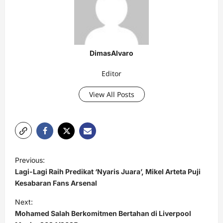
DimasAlvaro
Editor
View All Posts
P
Previous:
o
Lagi-Lagi Raih Predikat ‘Nyaris Juara’, Mikel Arteta Puji
s
Kesabaran Fans Arsenal
t
Next:
Mohamed Salah Berkomitmen Bertahan di Liverpool
n