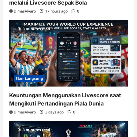
melalui Livescore Sepak Bola
DimasAlvaro
17 hours ago
0
3 minutes read
Skor Langsung
Keuntungan Menggunakan Livescore saat
Mengikuti Pertandingan Piala Dunia
DimasAlvaro
3 days ago
0
3 minutes read