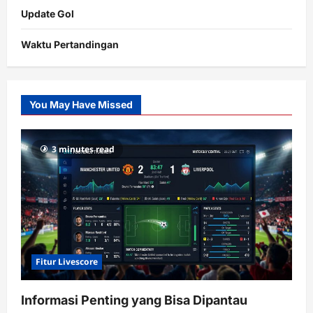
Update Gol
Waktu Pertandingan
Citislots
Pusatnya
Slot
You May Have Missed
Gacor
dengan
RTP
3 minutes read
terupdate
Fitur Livescore
Informasi Penting yang Bisa Dipantau