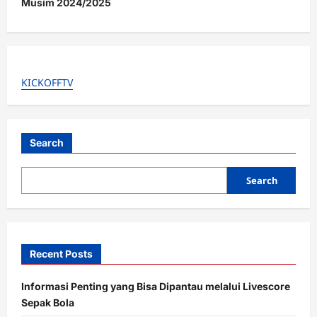
Musim 2024/2025
a
v
i
g
KICKOFFTV
a
t
i
Search
o
Search
n
Recent Posts
Informasi Penting yang Bisa Dipantau melalui Livescore
Sepak Bola