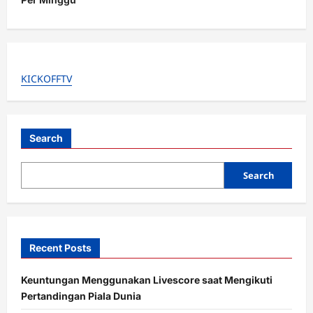
v
i
g
a
KICKOFFTV
t
i
Search
o
n
Search
Recent Posts
Keuntungan Menggunakan Livescore saat Mengikuti
Pertandingan Piala Dunia