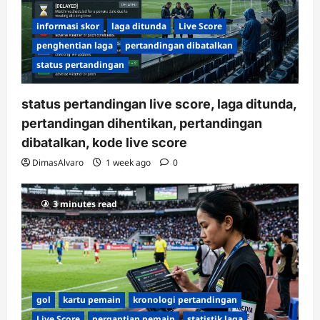
informasi skor
laga ditunda
Live Score
penghentian laga
pertandingan dibatalkan
status pertandingan
status pertandingan live score, laga ditunda,
pertandingan dihentikan, pertandingan
dibatalkan, kode live score
DimasAlvaro
1 week ago
0
3 minutes read
gol
kartu pemain
kronologi pertandingan
Live Score
pergantian pemain
statistik laga