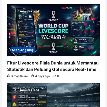
3 minutes read
Skor Langsung
Fitur Livescore Piala Dunia untuk Memantau
Statistik dan Peluang Gol secara Real-Time
DimasAlvaro
4 days ago
0
3 minutes read