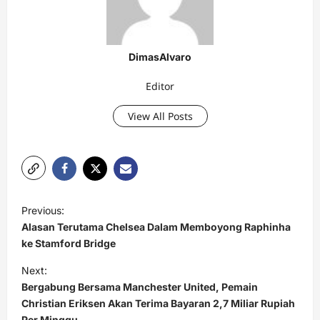
DimasAlvaro
Editor
View All Posts
P
Previous:
o
Alasan Terutama Chelsea Dalam Memboyong Raphinha
s
ke Stamford Bridge
t
Next:
Bergabung Bersama Manchester United, Pemain
n
Christian Eriksen Akan Terima Bayaran 2,7 Miliar Rupiah
a
Per Minggu