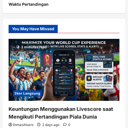
Waktu Pertandingan
Citislots
Pusatnya
Slot
You May Have Missed
Gacor
dengan
RTP
3 minutes read
terupdate
Skor Langsung
Keuntungan Menggunakan Livescore saat
Mengikuti Pertandingan Piala Dunia
DimasAlvaro
2 days ago
0