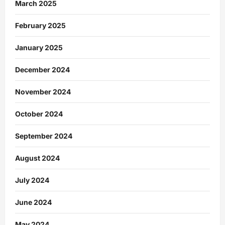
March 2025
February 2025
January 2025
December 2024
November 2024
October 2024
September 2024
August 2024
July 2024
June 2024
May 2024