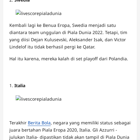
Kembali lagi ke Benua Eropa, Swedia menjadi satu
diantara team unggulan di Piala Dunia 2022. Tetapi, tim
yang diisi Dejan Kulusevski, Aleksander Isak, dan Victor
Lindelof itu tidak berhasil pergi ke Qatar.
Hal itu karena, mereka kalah di set playoff dari Polandia.
Italia
Terakhir
Berita Bola
, negara yang memiliki status sebagai
juara bertahan Piala Eropa 2020, Italia. Gli Azzurri -
julukan Italia- dipastikan tidak akan tampil di Piala Dunia