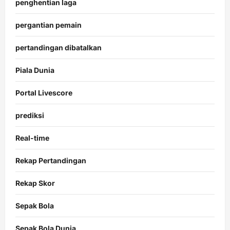
penghentian laga
pergantian pemain
pertandingan dibatalkan
Piala Dunia
Portal Livescore
prediksi
Real-time
Rekap Pertandingan
Rekap Skor
Sepak Bola
Sepak Bola Dunia