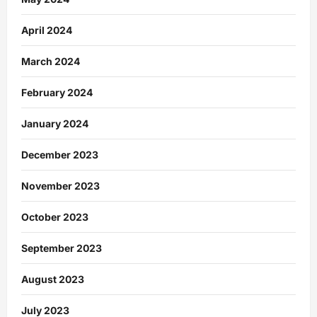
April 2024
March 2024
February 2024
January 2024
December 2023
November 2023
October 2023
September 2023
August 2023
July 2023