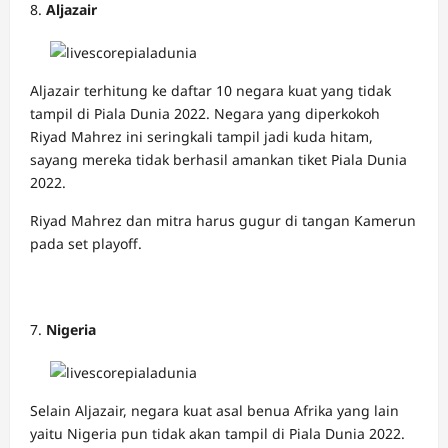
Aljazair
Aljazair terhitung ke daftar 10 negara kuat yang tidak
tampil di Piala Dunia 2022. Negara yang diperkokoh
Riyad Mahrez ini seringkali tampil jadi kuda hitam,
sayang mereka tidak berhasil amankan tiket Piala Dunia
2022.
Riyad Mahrez dan mitra harus gugur di tangan Kamerun
pada set playoff.
Nigeria
Selain Aljazair, negara kuat asal benua Afrika yang lain
yaitu Nigeria pun tidak akan tampil di Piala Dunia 2022.