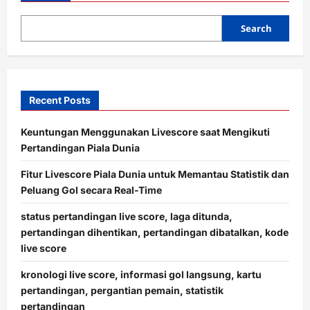
o
Search
n
Recent Posts
Keuntungan Menggunakan Livescore saat Mengikuti
Pertandingan Piala Dunia
Fitur Livescore Piala Dunia untuk Memantau Statistik dan
Peluang Gol secara Real-Time
status pertandingan live score, laga ditunda,
pertandingan dihentikan, pertandingan dibatalkan, kode
live score
kronologi live score, informasi gol langsung, kartu
pertandingan, pergantian pemain, statistik
pertandingan