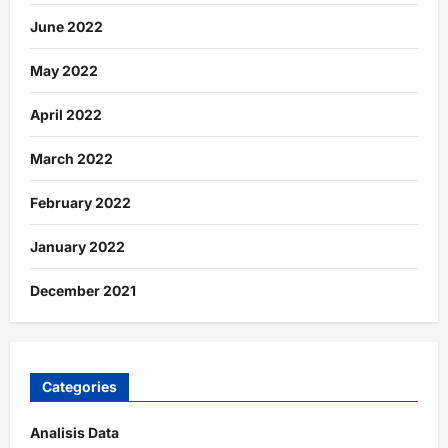
June 2022
May 2022
April 2022
March 2022
February 2022
January 2022
December 2021
Categories
Analisis Data