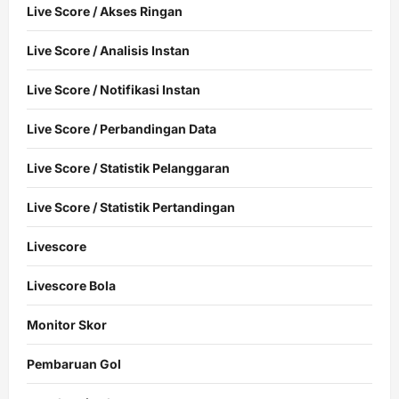
Live Score / Akses Ringan
Live Score / Analisis Instan
Live Score / Notifikasi Instan
Live Score / Perbandingan Data
Live Score / Statistik Pelanggaran
Live Score / Statistik Pertandingan
Livescore
Livescore Bola
Monitor Skor
Pembaruan Gol