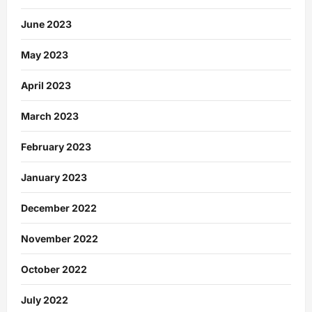
June 2023
May 2023
April 2023
March 2023
February 2023
January 2023
December 2022
November 2022
October 2022
July 2022