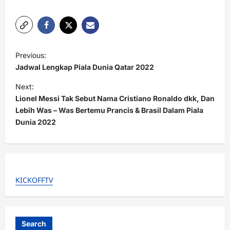
P
Previous:
o
Jadwal Lengkap Piala Dunia Qatar 2022
s
Next:
t
Lionel Messi Tak Sebut Nama Cristiano Ronaldo dkk, Dan
Lebih Was – Was Bertemu Prancis & Brasil Dalam Piala
n
Dunia 2022
a
v
i
g
KICKOFFTV
a
t
i
Search