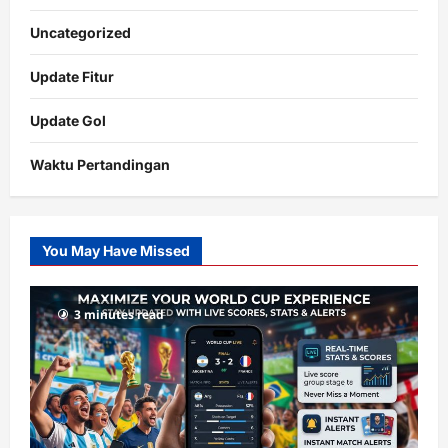
Uncategorized
Update Fitur
Update Gol
Waktu Pertandingan
Citislots
Pusatnya
Slot
You May Have Missed
Gacor
dengan
RTP
3 minutes read
terupdate