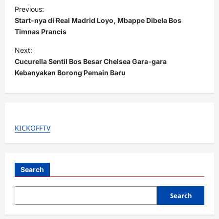
P
Previous:
o
Start-nya di Real Madrid Loyo, Mbappe Dibela Bos
s
Timnas Prancis
t
Next:
Cucurella Sentil Bos Besar Chelsea Gara-gara
n
Kebanyakan Borong Pemain Baru
a
v
i
g
KICKOFFTV
a
t
i
Search
o
Search
n