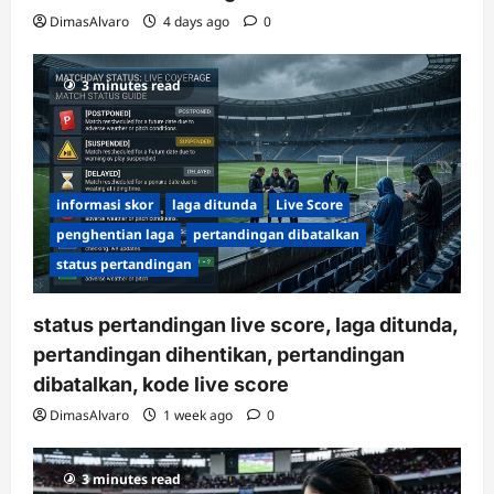
DimasAlvaro
4 days ago
0
3 minutes read
informasi skor
laga ditunda
Live Score
penghentian laga
pertandingan dibatalkan
status pertandingan
status pertandingan live score, laga ditunda,
pertandingan dihentikan, pertandingan
dibatalkan, kode live score
DimasAlvaro
1 week ago
0
3 minutes read