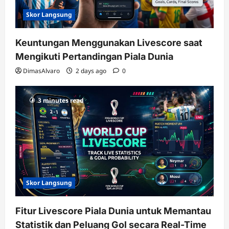
Skor Langsung
Keuntungan Menggunakan Livescore saat
Mengikuti Pertandingan Piala Dunia
DimasAlvaro
2 days ago
0
3 minutes read
Skor Langsung
Fitur Livescore Piala Dunia untuk Memantau
Statistik dan Peluang Gol secara Real-Time