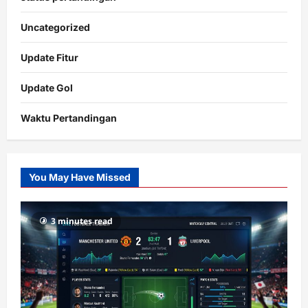
Uncategorized
Update Fitur
Update Gol
Waktu Pertandingan
Citislots
Pusatnya
Slot
You May Have Missed
Gacor
dengan
RTP
3 minutes read
terupdate