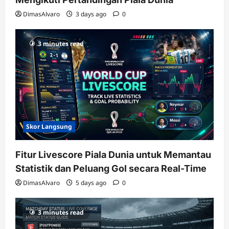
DimasAlvaro
3 days ago
0
3 minutes read
Skor Langsung
Fitur Livescore Piala Dunia untuk Memantau
Statistik dan Peluang Gol secara Real-Time
DimasAlvaro
5 days ago
0
3 minutes read