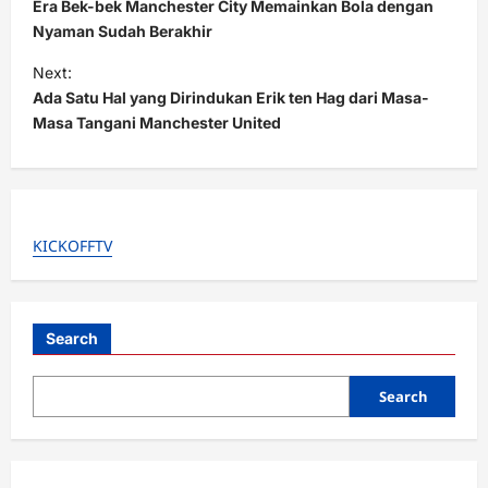
o
Era Bek-bek Manchester City Memainkan Bola dengan
s
Nyaman Sudah Berakhir
t
Next:
Ada Satu Hal yang Dirindukan Erik ten Hag dari Masa-
n
Masa Tangani Manchester United
a
v
i
g
KICKOFFTV
a
t
i
Search
o
Search
n