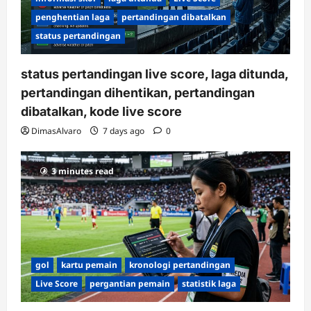
penghentian laga
pertandingan dibatalkan
status pertandingan
status pertandingan live score, laga ditunda,
pertandingan dihentikan, pertandingan
dibatalkan, kode live score
DimasAlvaro
7 days ago
0
3 minutes read
gol
kartu pemain
kronologi pertandingan
Live Score
pergantian pemain
statistik laga