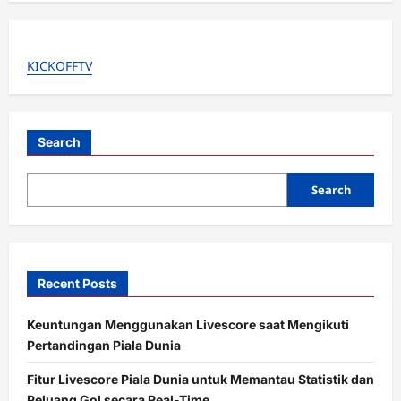
v
i
g
KICKOFFTV
a
t
i
Search
o
Search
n
Recent Posts
Keuntungan Menggunakan Livescore saat Mengikuti
Pertandingan Piala Dunia
Fitur Livescore Piala Dunia untuk Memantau Statistik dan
Peluang Gol secara Real-Time