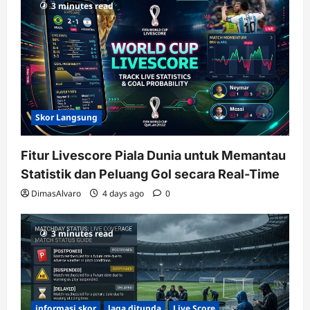
3 minutes read
Skor Langsung
Fitur Livescore Piala Dunia untuk Memantau
Statistik dan Peluang Gol secara Real-Time
DimasAlvaro
4 days ago
0
3 minutes read
informasi skor
laga ditunda
Live Score