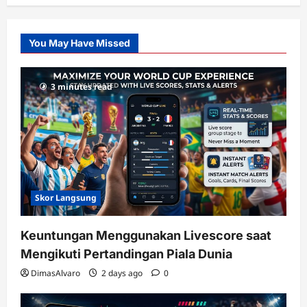
Pusatnya
Slot
You May Have Missed
Gacor
dengan
RTP
3 minutes read
terupdate
Skor Langsung
Keuntungan Menggunakan Livescore saat
Mengikuti Pertandingan Piala Dunia
DimasAlvaro
2 days ago
0