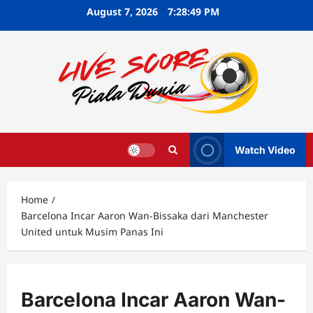
Skip
August 7, 2026
7:28:50 PM
to
content
Watch Video
Home
Barcelona Incar Aaron Wan-Bissaka dari Manchester
United untuk Musim Panas Ini
Barcelona Incar Aaron Wan-