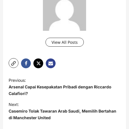
View All Posts
P
Previous:
o
Arsenal Capai Kesepakatan Pribadi dengan Riccardo
s
Calafiori?
t
Next:
Casemiro Tolak Tawaran Arab Saudi, Memilih Bertahan
n
di Manchester United
a