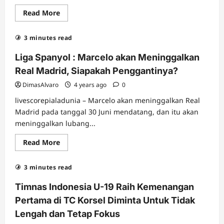
Read
Read More
more
about
Sebelum
3 minutes read
Bergabung
dengan
Persebaya,
Liga Spanyol : Marcelo akan Meninggalkan
Taisei
Marukawa
Real Madrid, Siapakah Penggantinya?
Ditolak
Beberapa
DimasAlvaro
4 years ago
0
Klub
BRI
livescorepialadunia – Marcelo akan meninggalkan Real
Liga
1
Madrid pada tanggal 30 Juni mendatang, dan itu akan
meninggalkan lubang...
Read
Read More
more
about
Liga
3 minutes read
Spanyol
:
Marcelo
Timnas Indonesia U-19 Raih Kemenangan
akan
Meninggalkan
Pertama di TC Korsel Diminta Untuk Tidak
Real
Madrid,
Lengah dan Tetap Fokus
Siapakah