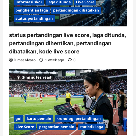
informasi skor
laga ditunda
Live Score
penghentian laga
pertandingan dibatalkan
status pertandingan
status pertandingan live score, laga ditunda,
pertandingan dihentikan, pertandingan
dibatalkan, kode live score
DimasAlvaro
1 week ago
0
3 minutes read
gol
kartu pemain
kronologi pertandingan
Live Score
pergantian pemain
statistik laga