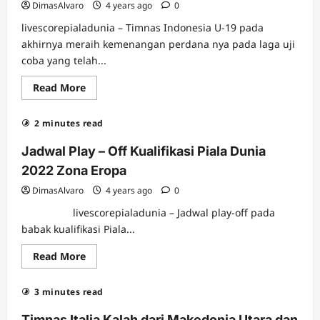
Penggantinya?
DimasAlvaro
4 years ago
0
livescorepialadunia – Timnas Indonesia U-19 pada
akhirnya meraih kemenangan perdana nya pada laga uji
coba yang telah...
Read
Read More
more
about
Timnas
2 minutes read
Indonesia
U-
19
Jadwal Play – Off Kualifikasi Piala Dunia
Raih
Kemenangan
2022 Zona Eropa
Pertama
di
DimasAlvaro
4 years ago
0
TC
Korsel
livescorepialadunia – Jadwal play-off pada
Diminta
Untuk
babak kualifikasi Piala...
Tidak
Lengah
Read
Read More
dan
more
Tetap
about
Fokus
Jadwal
3 minutes read
Play
–
Off
Timnas Italia Kalah dari Makedonia Utara dan