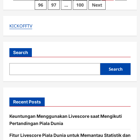
Vicky
pagination
96
97
…
100
Next
Prasetyo
vs
Azka
Corbuzier,
Akan
KICKOFFTV
Digelar
Pada
Akhir
Bulan
Ini
Search
Search
Recent Posts
Keuntungan Menggunakan Livescore saat Mengikuti
Pertandingan Piala Dunia
Fitur Livescore Piala Dunia untuk Memantau Statistik dan