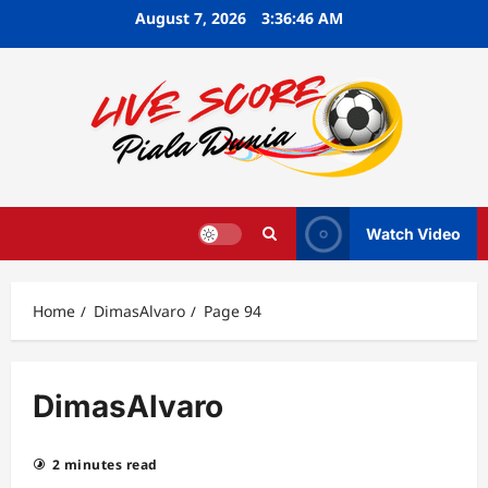
Skip
August 7, 2026
3:36:47 AM
to
content
Watch Video
Home
DimasAlvaro
Page 94
DimasAlvaro
2 minutes read