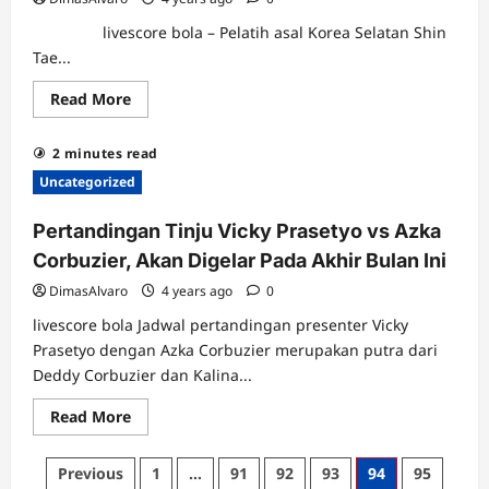
diambang
Juara,
livescore bola – Pelatih asal Korea Selatan Shin
Penentuan
Nasib
Tae...
4
Klub
Read
Read More
Papan
more
Bawah
about
Shin
2 minutes read
Tae
yong
Uncategorized
Ungkap
Mengapa
Memboyong
Pertandingan Tinju Vicky Prasetyo vs Azka
Timnas
Indonesia
Corbuzier, Akan Digelar Pada Akhir Bulan Ini
U-
19
DimasAlvaro
4 years ago
0
Pemusatan
Latihan
livescore bola Jadwal pertandingan presenter Vicky
di
Korea
Prasetyo dengan Azka Corbuzier merupakan putra dari
Selatan
Deddy Corbuzier dan Kalina...
Read
Read More
more
about
Pertandingan
Posts
Previous
1
…
91
92
93
94
95
Tinju