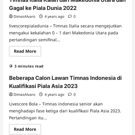
Kualifikasi
Piala
Gagal ke Piala Dunia 2022
Dunia
2022
DimasAlvaro
4 years ago
0
Zona
Eropa
livescorepialadunia – Timnas Italia secara mengejutkan
mengakui kekalahan 0 – 1 dari Makedonia Utara pada
pertandingan semifinal...
Read
Read More
more
about
Timnas
3 minutes read
Italia
Kalah
dari
Beberapa Calon Lawan Timnas Indonesia di
Makedonia
Utara
Kualifikasi Piala Asia 2023
dan
Gagal
DimasAlvaro
4 years ago
0
ke
Piala
Livescore Bola – Timnas indonesia senior akan
Dunia
2022
menghadapi fase ketiga dari kualifikasi Piala Asia 2023.
Pertandingan itu...
Read
Read More
more