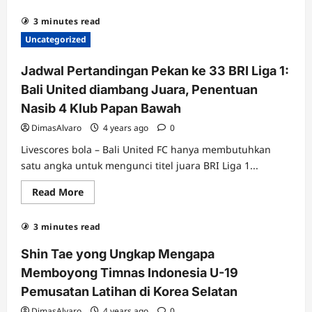
about
Beberapa
3 minutes read
Calon
Lawan
Uncategorized
Timnas
Indonesia
di
Jadwal Pertandingan Pekan ke 33 BRI Liga 1:
Kualifikasi
Piala
Bali United diambang Juara, Penentuan
Asia
2023
Nasib 4 Klub Papan Bawah
DimasAlvaro
4 years ago
0
Livescores bola – Bali United FC hanya membutuhkan
satu angka untuk mengunci titel juara BRI Liga 1...
Read
Read More
more
about
Jadwal
3 minutes read
Pertandingan
Pekan
ke
Shin Tae yong Ungkap Mengapa
33
BRI
Memboyong Timnas Indonesia U-19
Liga
1:
Pemusatan Latihan di Korea Selatan
Bali
United
DimasAlvaro
4 years ago
0