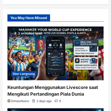
Citislots
Pusatnya
Slot
You May Have Missed
Gacor
dengan
RTP
3 minutes read
terupdate
Skor Langsung
Keuntungan Menggunakan Livescore saat
Mengikuti Pertandingan Piala Dunia
DimasAlvaro
2 days ago
0