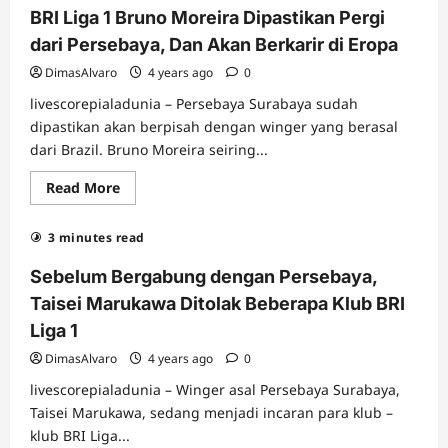
BRI Liga 1 Bruno Moreira Dipastikan Pergi
dari Persebaya, Dan Akan Berkarir di Eropa
DimasAlvaro
4 years ago
0
livescorepialadunia – Persebaya Surabaya sudah
dipastikan akan berpisah dengan winger yang berasal
dari Brazil. Bruno Moreira seiring...
Read
Read More
more
about
BRI
3 minutes read
Liga
1
Bruno
Sebelum Bergabung dengan Persebaya,
Moreira
Dipastikan
Taisei Marukawa Ditolak Beberapa Klub BRI
Pergi
dari
Liga 1
Persebaya,
Dan
DimasAlvaro
4 years ago
0
Akan
Berkarir
livescorepialadunia – Winger asal Persebaya Surabaya,
di
Eropa
Taisei Marukawa, sedang menjadi incaran para klub –
klub BRI Liga...