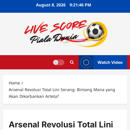
Skip
August 8, 2026
9:21:47 PM
to
content
Watch Video
Home
Arsenal Revolusi Total Lini Serang: Bintang Mana yang
Akan Dikorbankan Arteta?
Arsenal Revolusi Total Lini