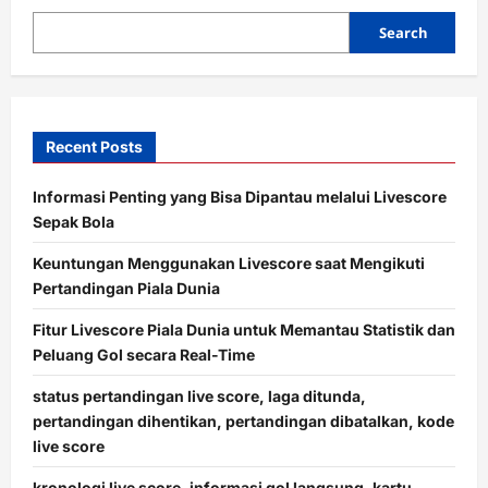
i
o
Search
n
Recent Posts
Informasi Penting yang Bisa Dipantau melalui Livescore
Sepak Bola
Keuntungan Menggunakan Livescore saat Mengikuti
Pertandingan Piala Dunia
Fitur Livescore Piala Dunia untuk Memantau Statistik dan
Peluang Gol secara Real-Time
status pertandingan live score, laga ditunda,
pertandingan dihentikan, pertandingan dibatalkan, kode
live score
kronologi live score, informasi gol langsung, kartu