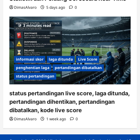
DimasAlvaro
5 days ago
0
3 minutes read
informasi skor
laga ditunda
Live Score
penghentian laga
pertandingan dibatalkan
status pertandingan
status pertandingan live score, laga ditunda,
pertandingan dihentikan, pertandingan
dibatalkan, kode live score
DimasAlvaro
1 week ago
0