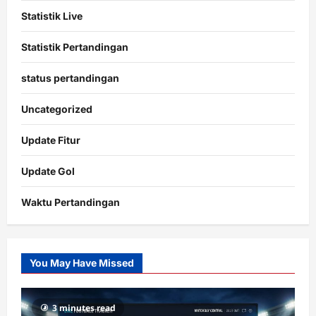
Statistik Live
Statistik Pertandingan
status pertandingan
Uncategorized
Update Fitur
Update Gol
Waktu Pertandingan
Citislots
Pusatnya
Slot
You May Have Missed
Gacor
dengan
RTP
3 minutes read
terupdate