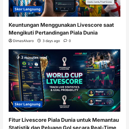
Skor Langsung
Keuntungan Menggunakan Livescore saat
Mengikuti Pertandingan Piala Dunia
DimasAlvaro
3 days ago
0
3 minutes read
Skor Langsung
Fitur Livescore Piala Dunia untuk Memantau
Statistik dan Peluang Gol secara Real-Time