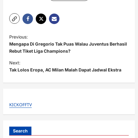
P
Previous:
o
Mengapa Di Gregorio Tak Puas Walau Juventus Berhasil
s
Rebut Tiket Liga Champions?
t
Next:
Tak Lolos Eropa, AC Milan Malah Dapat Jadwal Ekstra
n
a
v
i
KICKOFFTV
g
a
t
Search