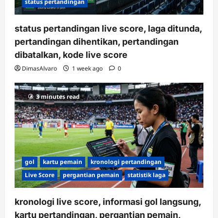
status pertandingan
status pertandingan live score, laga ditunda,
pertandingan dihentikan, pertandingan
dibatalkan, kode live score
DimasAlvaro
1 week ago
0
3 minutes read
gol
kartu pemain
kronologi pertandingan
Live Score
pergantian pemain
statistik laga
kronologi live score, informasi gol langsung,
kartu pertandingan, pergantian pemain,