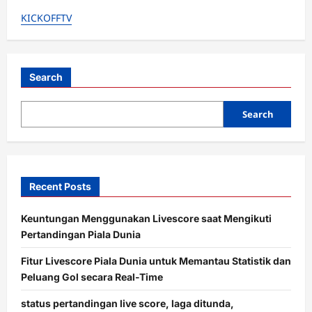
g
KICKOFFTV
a
t
i
Search
o
Search
n
Recent Posts
Keuntungan Menggunakan Livescore saat Mengikuti
Pertandingan Piala Dunia
Fitur Livescore Piala Dunia untuk Memantau Statistik dan
Peluang Gol secara Real-Time
status pertandingan live score, laga ditunda,