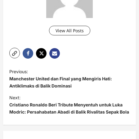
View All Posts
P
Previous:
o
Manchester United dan Final yang Mengiris Hati:
s
Antiklimaks di Balik Dominasi
t
Next:
Cristiano Ronaldo Beri Tribute Menyentuh untuk Luka
n
Modric: Persahabatan Abadi di Balik Rivalitas Sepak Bola
a
v
i