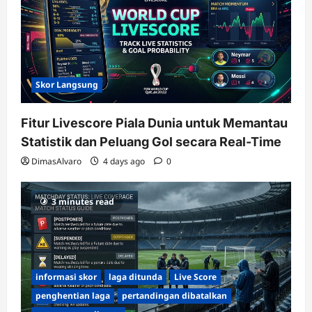
Skor Langsung
Fitur Livescore Piala Dunia untuk Memantau
Statistik dan Peluang Gol secara Real-Time
DimasAlvaro
4 days ago
0
3 minutes read
informasi skor
laga ditunda
Live Score
penghentian laga
pertandingan dibatalkan