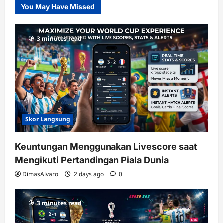
You May Have Missed
Gacor
dengan
RTP
3 minutes read
terupdate
Skor Langsung
Keuntungan Menggunakan Livescore saat
Mengikuti Pertandingan Piala Dunia
DimasAlvaro
2 days ago
0
3 minutes read