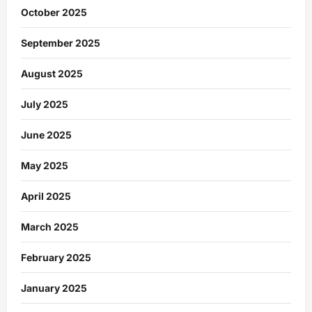
October 2025
September 2025
August 2025
July 2025
June 2025
May 2025
April 2025
March 2025
February 2025
January 2025