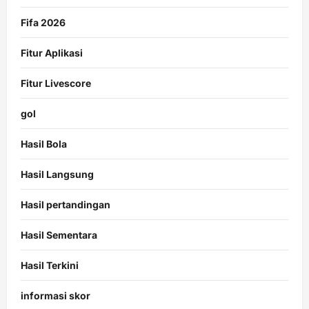
Fifa 2026
Fitur Aplikasi
Fitur Livescore
gol
Hasil Bola
Hasil Langsung
Hasil pertandingan
Hasil Sementara
Hasil Terkini
informasi skor