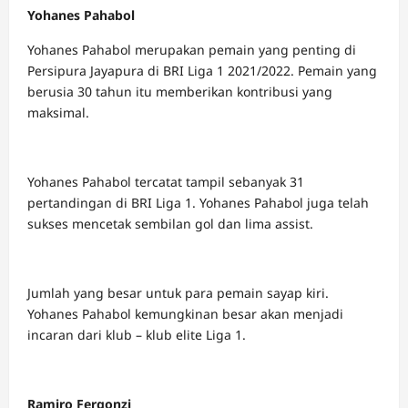
Yohanes Pahabol
Yohanes Pahabol merupakan pemain yang penting di
Persipura Jayapura di BRI Liga 1 2021/2022. Pemain yang
berusia 30 tahun itu memberikan kontribusi yang
maksimal.
Yohanes Pahabol tercatat tampil sebanyak 31
pertandingan di BRI Liga 1. Yohanes Pahabol juga telah
sukses mencetak sembilan gol dan lima assist.
Jumlah yang besar untuk para pemain sayap kiri.
Yohanes Pahabol kemungkinan besar akan menjadi
incaran dari klub – klub elite Liga 1.
Ramiro Fergonzi