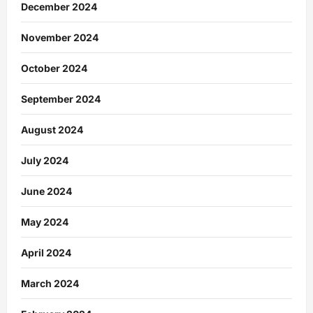
December 2024
November 2024
October 2024
September 2024
August 2024
July 2024
June 2024
May 2024
April 2024
March 2024