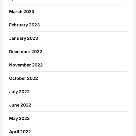
March 2023
February 2023
January 2023
December 2022
November 2022
October 2022
July 2022
June 2022
May 2022
April 2022