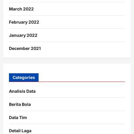
March 2022
February 2022
January 2022
December 2021
Categories
Analisis Data
Berita Bola
Data Tim
Detail Laga