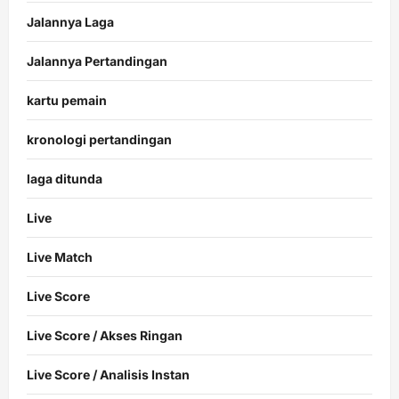
Jalannya Laga
Jalannya Pertandingan
kartu pemain
kronologi pertandingan
laga ditunda
Live
Live Match
Live Score
Live Score / Akses Ringan
Live Score / Analisis Instan