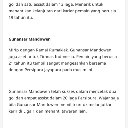
gol dan satu assist dalam 13 laga. Menarik untuk
menantikan kelanjutan dari karier pemain yang berusia
19 tahun itu.
Gunansar Mandowen
Mirip dengan Ramai Rumakiek, Gunansar Mandowen
juga aset untuk Timnas Indonesia. Pemain yang berusia
21 tahun itu tampil sangat mengesankan bersama
dengan Persipura Jayapura pada musim ini.
Gunansar Mandowen telah sukses dalam mencetak dua
gol dan empat assist dalam 20 laga Persipura. Wajar saja
bila Gunansar Mandowen memilih untuk melanjutkan
karir di Liga 1 dan menanti tawaran lain.