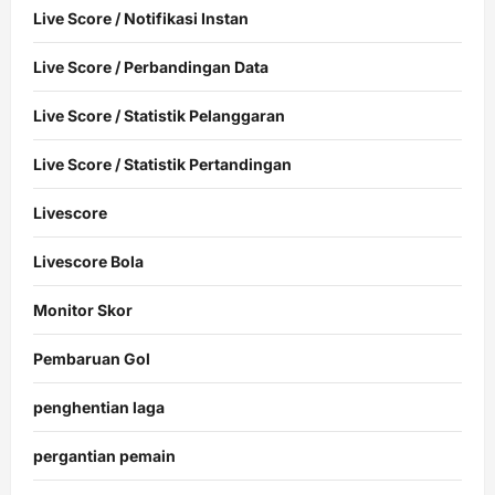
Live Score / Notifikasi Instan
Live Score / Perbandingan Data
Live Score / Statistik Pelanggaran
Live Score / Statistik Pertandingan
Livescore
Livescore Bola
Monitor Skor
Pembaruan Gol
penghentian laga
pergantian pemain