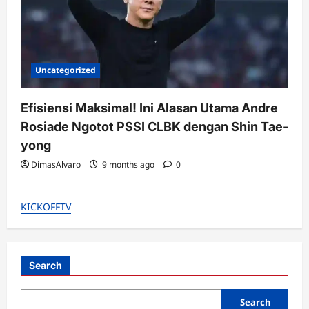
Uncategorized
Efisiensi Maksimal! Ini Alasan Utama Andre
Rosiade Ngotot PSSI CLBK dengan Shin Tae-
yong
DimasAlvaro
9 months ago
0
KICKOFFTV
Search
Search