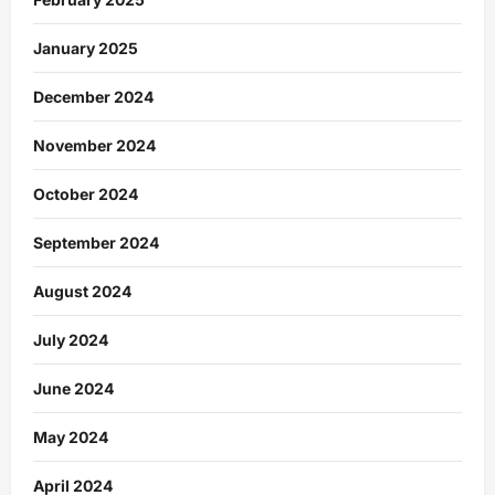
January 2025
December 2024
November 2024
October 2024
September 2024
August 2024
July 2024
June 2024
May 2024
April 2024