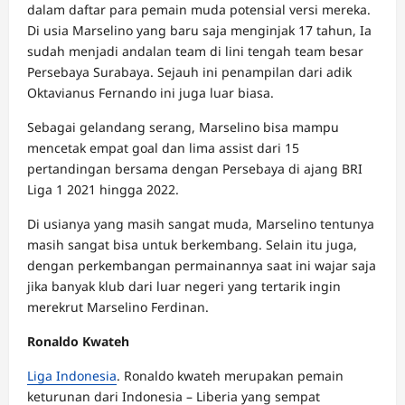
dalam daftar para pemain muda potensial versi mereka.
Di usia Marselino yang baru saja menginjak 17 tahun, Ia
sudah menjadi andalan team di lini tengah team besar
Persebaya Surabaya. Sejauh ini penampilan dari adik
Oktavianus Fernando ini juga luar biasa.
Sebagai gelandang serang, Marselino bisa mampu
mencetak empat goal dan lima assist dari 15
pertandingan bersama dengan Persebaya di ajang BRI
Liga 1 2021 hingga 2022.
Di usianya yang masih sangat muda, Marselino tentunya
masih sangat bisa untuk berkembang. Selain itu juga,
dengan perkembangan permainannya saat ini wajar saja
jika banyak klub dari luar negeri yang tertarik ingin
merekrut Marselino Ferdinan.
Ronaldo Kwateh
Liga Indonesia
. Ronaldo kwateh merupakan pemain
keturunan dari Indonesia – Liberia yang sempat