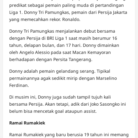
predikat sebagai pemain paling muda di pertandingan
Liga 1. Donny Tri Pamungkas, pemain dari Persija Jakarta
yang memecahkan rekor. Ronaldo.
Donny Tri Pamungkas menjalankan debut bersama
dengan Persija di BRI Liga 1 saat masih berumur 16
tahun, delapan bulan, dan 17 hari. Donny dimainkan
oleh Angelo Alessio pada saat Macan Kemayoran
berhadapan dengan Persita Tangerang.
Donny adalah pemain gelandang serang. Tipikal
permainannya agak sedikit mirip dengan Marselino
Ferdinan.
Di musim ini, Donny juga sudah tampil tujuh kali
bersama Persija. Akan tetapi, adik dari Joko Sasongko ini
belum bisa mencetak goal ataupun assist.
Ramai Rumakiek
Ramai Rumakiek yang baru berusia 19 tahun ini memang