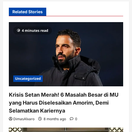
g
a
Related Stories
t
i
4 minutes read
o
n
Uncategorized
Krisis Setan Merah! 6 Masalah Besar di MU
yang Harus Diselesaikan Amorim, Demi
Selamatkan Kariernya
DimasAlvaro
8 months ago
0