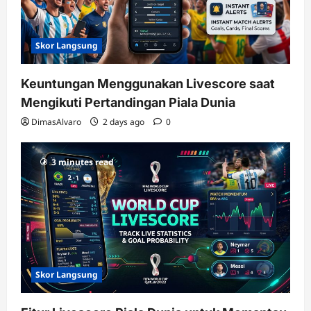
Skor Langsung
Keuntungan Menggunakan Livescore saat
Mengikuti Pertandingan Piala Dunia
DimasAlvaro
2 days ago
0
3 minutes read
Skor Langsung