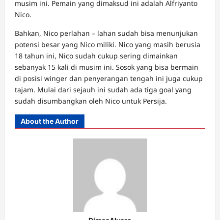
musim ini. Pemain yang dimaksud ini adalah Alfriyanto
Nico.
Bahkan, Nico perlahan – lahan sudah bisa menunjukan
potensi besar yang Nico miliki. Nico yang masih berusia
18 tahun ini, Nico sudah cukup sering dimainkan
sebanyak 15 kali di musim ini. Sosok yang bisa bermain
di posisi winger dan penyerangan tengah ini juga cukup
tajam. Mulai dari sejauh ini sudah ada tiga goal yang
sudah disumbangkan oleh Nico untuk Persija.
About the Author