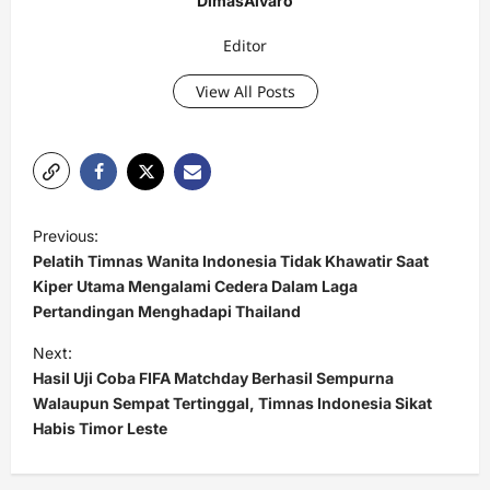
DimasAlvaro
Editor
View All Posts
P
Previous:
o
Pelatih Timnas Wanita Indonesia Tidak Khawatir Saat
s
Kiper Utama Mengalami Cedera Dalam Laga
Pertandingan Menghadapi Thailand
t
Next:
n
Hasil Uji Coba FIFA Matchday Berhasil Sempurna
a
Walaupun Sempat Tertinggal, Timnas Indonesia Sikat
v
Habis Timor Leste
i