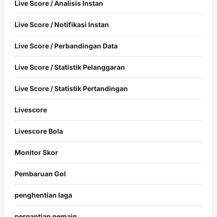
Live Score / Analisis Instan
Live Score / Notifikasi Instan
Live Score / Perbandingan Data
Live Score / Statistik Pelanggaran
Live Score / Statistik Pertandingan
Livescore
Livescore Bola
Monitor Skor
Pembaruan Gol
penghentian laga
pergantian pemain