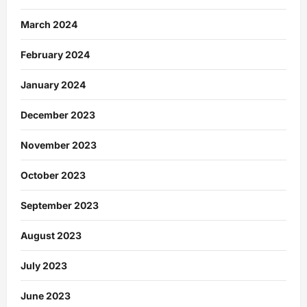
March 2024
February 2024
January 2024
December 2023
November 2023
October 2023
September 2023
August 2023
July 2023
June 2023