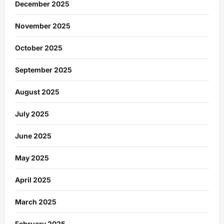
December 2025
November 2025
October 2025
September 2025
August 2025
July 2025
June 2025
May 2025
April 2025
March 2025
February 2025