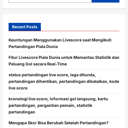
Recent Posts
Keuntungan Menggunakan Livescore saat Mengikuti
Pertandingan Piala Dunia
Fitur Livescore Piala Dunia untuk Memantau Statistik dan
Peluang Gol secara Real-Time
status pertandingan live score, laga ditunda,
pertandingan dihentikan, pertandingan dibatalkan, kode
live score
kronologi live score, informasi gol langsung, kartu
pertandingan, pergantian pemain, statistik
pertandingan
Mengapa Skor Bisa Berubah Setelah Pertandingan?