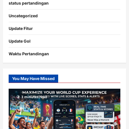
status pertandingan
Uncategorized
Update Fitur
Update Gol
Waktu Pertandingan
Citislots
Pusatnya
Slot
You May Have Missed
Gacor
dengan
RTP
3 minutes read
terupdate