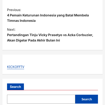
P
Previous:
o
4 Pemain Keturunan Indonesia yang Batal Membela
s
Timnas Indonesia
t
Next:
Pertandingan Tinju Vicky Prasetyo vs Azka Corbuzier,
n
Akan Digelar Pada Akhir Bulan Ini
a
v
i
g
KICKOFFTV
a
t
i
Search
o
Search
n