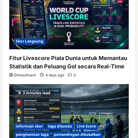
Skor Langsung
Fitur Livescore Piala Dunia untuk Memantau
Statistik dan Peluang Gol secara Real-Time
DimasAlvaro
4 days ago
0
3 minutes read
informasi skor
laga ditunda
Live Score
penghentian laga
pertandingan dibatalkan