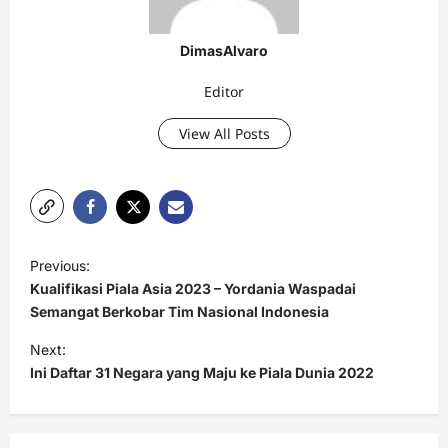
DimasAlvaro
Editor
View All Posts
P
Previous:
o
Kualifikasi Piala Asia 2023 – Yordania Waspadai
s
Semangat Berkobar Tim Nasional Indonesia
t
Next:
Ini Daftar 31 Negara yang Maju ke Piala Dunia 2022
n
a
v