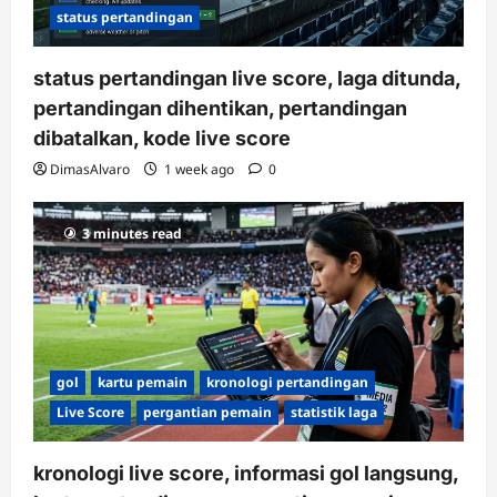
status pertandingan
status pertandingan live score, laga ditunda,
pertandingan dihentikan, pertandingan
dibatalkan, kode live score
DimasAlvaro
1 week ago
0
3 minutes read
gol
kartu pemain
kronologi pertandingan
Live Score
pergantian pemain
statistik laga
kronologi live score, informasi gol langsung,