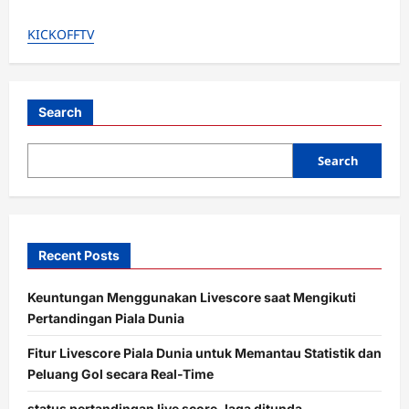
i
KICKOFFTV
g
a
t
Search
i
o
Search
n
Recent Posts
Keuntungan Menggunakan Livescore saat Mengikuti
Pertandingan Piala Dunia
Fitur Livescore Piala Dunia untuk Memantau Statistik dan
Peluang Gol secara Real-Time
status pertandingan live score, laga ditunda,