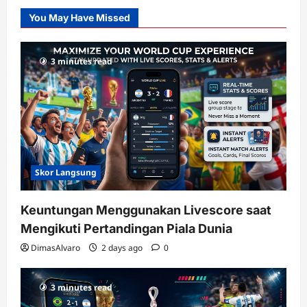
Slot
You May Have Missed
Gacor
dengan
RTP
3 minutes read
terupdate
Skor Langsung
Keuntungan Menggunakan Livescore saat
Mengikuti Pertandingan Piala Dunia
DimasAlvaro
2 days ago
0
3 minutes read