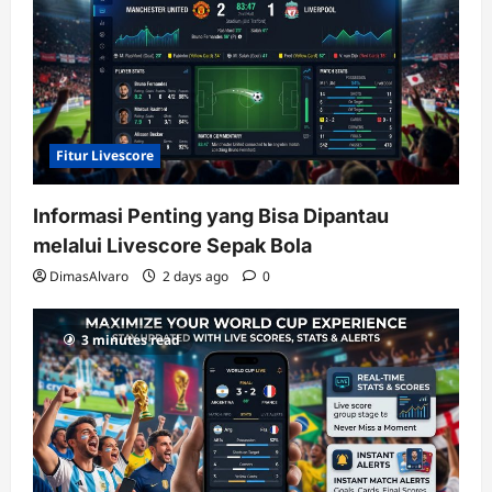
Fitur Livescore
Informasi Penting yang Bisa Dipantau
melalui Livescore Sepak Bola
DimasAlvaro
2 days ago
0
3 minutes read