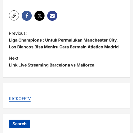
P
Previous:
o
Liga Champions : Untuk Permalukan Manchester City,
s
Los Blancos Bisa Meniru Cara Bermain Atletico Madrid
t
Next:
Link Live Streaming Barcelona vs Mallorca
n
a
v
i
KICKOFFTV
g
a
t
Search
i