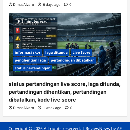
DimasAlvaro
6 days ago
0
3 minutes read
informasi skor
laga ditunda
Live Score
penghentian laga
pertandingan dibatalkan
status pertandingan
status pertandingan live score, laga ditunda,
pertandingan dihentikan, pertandingan
dibatalkan, kode live score
DimasAlvaro
1 week ago
0
Copyright © 2026 All rights reserved.
|
ReviewNews
by AF