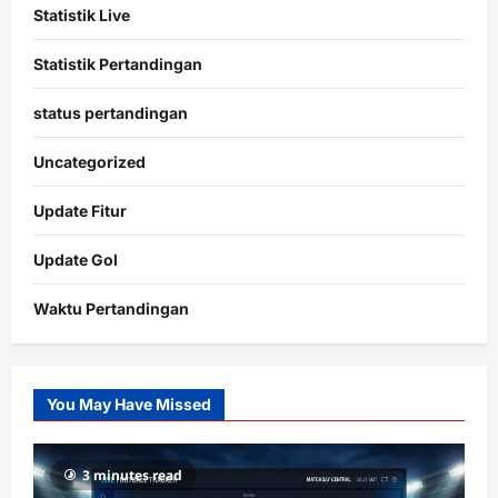
Statistik Live
Statistik Pertandingan
status pertandingan
Uncategorized
Update Fitur
Update Gol
Waktu Pertandingan
Citislots
Pusatnya
Slot
You May Have Missed
Gacor
dengan
RTP
3 minutes read
terupdate