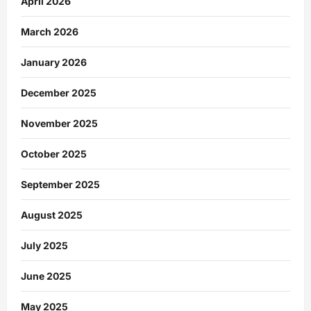
April 2026
March 2026
January 2026
December 2025
November 2025
October 2025
September 2025
August 2025
July 2025
June 2025
May 2025