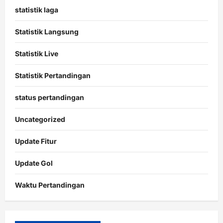
statistik laga
Statistik Langsung
Statistik Live
Statistik Pertandingan
status pertandingan
Uncategorized
Update Fitur
Update Gol
Waktu Pertandingan
Citislots
Pusatnya
Slot