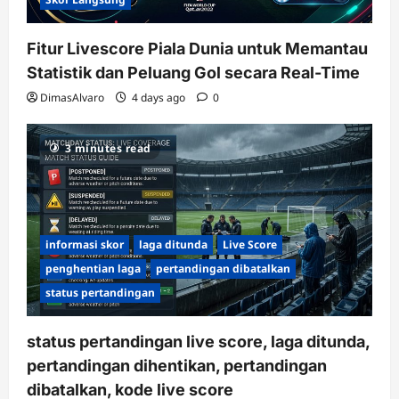
Fitur Livescore Piala Dunia untuk Memantau
Statistik dan Peluang Gol secara Real-Time
DimasAlvaro
4 days ago
0
3 minutes read
informasi skor
laga ditunda
Live Score
penghentian laga
pertandingan dibatalkan
status pertandingan
status pertandingan live score, laga ditunda,
pertandingan dihentikan, pertandingan
dibatalkan, kode live score