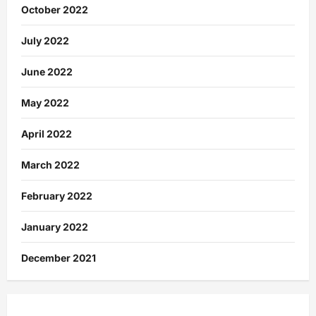
October 2022
July 2022
June 2022
May 2022
April 2022
March 2022
February 2022
January 2022
December 2021