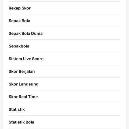
Rekap Skor
Sepak Bola
Sepak Bola Dunia
Sepakbola
Sistem Live Score
Skor Berjalan
Skor Langsung
Skor Real Time
Statistik
Statistik Bola