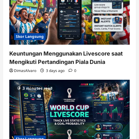
Skor Langsung
Keuntungan Menggunakan Livescore saat
Mengikuti Pertandingan Piala Dunia
DimasAlvaro
3 days ago
0
3 minutes read
Skor Langsung