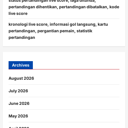
status pertandingan live score, laga ditunda,
pertandingan dihentikan, pertandingan dibatalkan, kode
live score
kronologi live score, informasi gol langsung, kartu
pertandingan, pergantian pemain, statistik
pertandingan
Archives
August 2026
July 2026
June 2026
May 2026