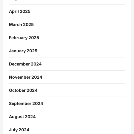
April 2025
March 2025
February 2025
January 2025
December 2024
November 2024
October 2024
September 2024
August 2024
July 2024