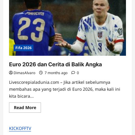
Fifa 2026
Euro 2026 dan Cerita di Balik Angka
DimasAlvaro
7 months ago
0
Livescorepialadunia.com – Jika artikel sebelumnya
membahas apa yang terjadi di Euro 2026, maka kali ini
kita bicara...
Read
Read More
more
about
Euro
2026
KICKOFFTV
dan
Cerita