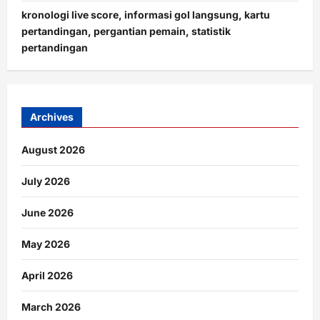
kronologi live score, informasi gol langsung, kartu
pertandingan, pergantian pemain, statistik
pertandingan
Archives
August 2026
July 2026
June 2026
May 2026
April 2026
March 2026