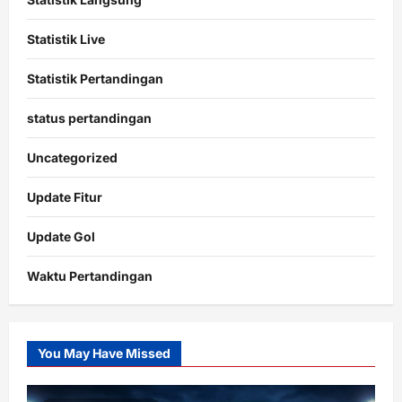
Statistik Live
Statistik Pertandingan
status pertandingan
Uncategorized
Update Fitur
Update Gol
Waktu Pertandingan
Citislots
Pusatnya
Slot
You May Have Missed
Gacor
dengan
RTP