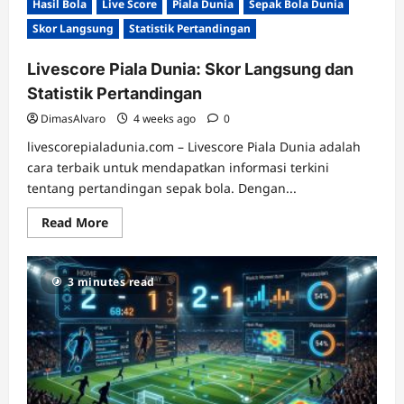
Hasil Bola
Live Score
Piala Dunia
Sepak Bola Dunia
Skor Langsung
Statistik Pertandingan
Livescore Piala Dunia: Skor Langsung dan
Statistik Pertandingan
DimasAlvaro
4 weeks ago
0
livescorepialadunia.com – Livescore Piala Dunia adalah
cara terbaik untuk mendapatkan informasi terkini
tentang pertandingan sepak bola. Dengan...
Read
Read More
more
about
Livescore
Piala
3 minutes read
Dunia:
Skor
Langsung
dan
Statistik
Pertandingan