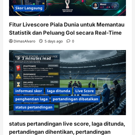
Skor Langsung
Fitur Livescore Piala Dunia untuk Memantau
Statistik dan Peluang Gol secara Real-Time
DimasAlvaro
5 days ago
0
3 minutes read
informasi skor
laga ditunda
Live Score
penghentian laga
pertandingan dibatalkan
status pertandingan
status pertandingan live score, laga ditunda,
pertandingan dihentikan, pertandingan