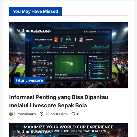
Slot
You May Have Missed
Gacor
dengan
RTP
3 minutes read
terupdate
Fitur Livescore
Informasi Penting yang Bisa Dipantau
melalui Livescore Sepak Bola
DimasAlvaro
20 hours ago
0
3 minutes read