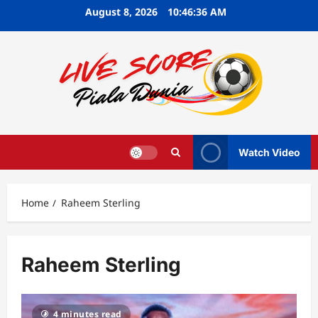
Skip
August 8, 2026
10:46:37 AM
to
content
Watch Video
Home
Raheem Sterling
Raheem Sterling
4 minutes read