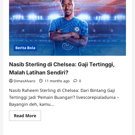
Berita Bola
Nasib Sterling di Chelsea: Gaji Tertinggi,
Malah Latihan Sendiri?
DimasAlvaro
11 months ago
0
Nasib Raheem Sterling di Chelsea: Dari Bintang Gaji
Tertinggi Jadi ‘Pemain Buangan’? livescorepialadunia –
Bayangin deh, kamu...
Read
Read More
more
about
Nasib
Sterling