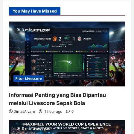
Slot
You May Have Missed
Gacor
dengan
RTP
3 minutes read
terupdate
Fitur Livescore
Informasi Penting yang Bisa Dipantau
melalui Livescore Sepak Bola
DimasAlvaro
1 hour ago
0
3 minutes read