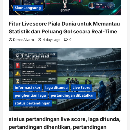
Skor Langsung
Fitur Livescore Piala Dunia untuk Memantau
Statistik dan Peluang Gol secara Real-Time
DimasAlvaro
4 days ago
0
3 minutes read
informasi skor
laga ditunda
Live Score
penghentian laga
pertandingan dibatalkan
status pertandingan
status pertandingan live score, laga ditunda,
pertandingan dihentikan, pertandingan