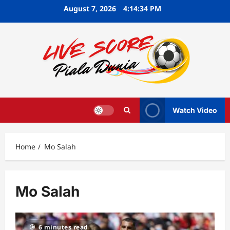
Skip
August 7, 2026
4:14:34 PM
to
content
Watch Video
Home
Mo Salah
Mo Salah
6 minutes read