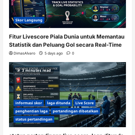
Skor Langsung
Fitur Livescore Piala Dunia untuk Memantau
Statistik dan Peluang Gol secara Real-Time
DimasAlvaro
5 days ago
0
3 minutes read
informasi skor
laga ditunda
Live Score
penghentian laga
pertandingan dibatalkan
status pertandingan