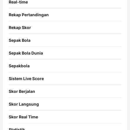
Real-time
Rekap Pertandingan
Rekap Skor
Sepak Bola
Sepak Bola Dunia
Sepakbola
Sistem Live Score
Skor Berjalan
Skor Langsung
Skor Real Time
Statistik