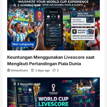
3 minutes read
Skor Langsung
Keuntungan Menggunakan Livescore saat
Mengikuti Pertandingan Piala Dunia
DimasAlvaro
3 days ago
0
3 minutes read