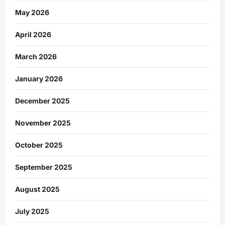
May 2026
April 2026
March 2026
January 2026
December 2025
November 2025
October 2025
September 2025
August 2025
July 2025