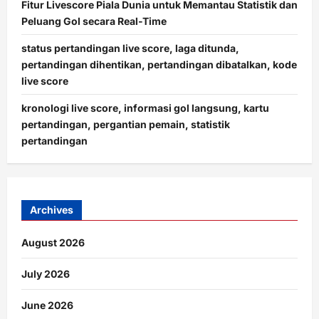
Fitur Livescore Piala Dunia untuk Memantau Statistik dan
Peluang Gol secara Real-Time
status pertandingan live score, laga ditunda,
pertandingan dihentikan, pertandingan dibatalkan, kode
live score
kronologi live score, informasi gol langsung, kartu
pertandingan, pergantian pemain, statistik
pertandingan
Archives
August 2026
July 2026
June 2026