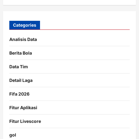
Categories
Analisis Data
Berita Bola
Data Tim
Detail Laga
Fifa 2026
Fitur Aplikasi
Fitur Livescore
gol