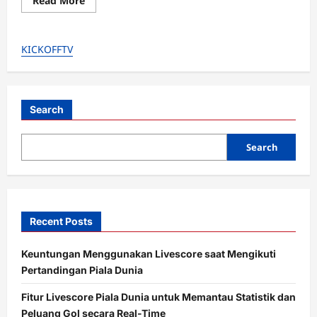
Read More
more
about
Sejarah
Terukir!
KICKOFFTV
Singapura
‘The
Lions’
Akhirnya
Lolos
Piala
Asia
Search
2027
Lewat
Jalur
Search
Kualifikasi
Setelah
41
Tahun
Menanti!
Recent Posts
Keuntungan Menggunakan Livescore saat Mengikuti
Pertandingan Piala Dunia
Fitur Livescore Piala Dunia untuk Memantau Statistik dan
Peluang Gol secara Real-Time