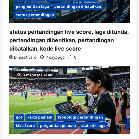
penghentian laga
pertandingan dibatalkan
status pertandingan
status pertandingan live score, laga ditunda,
pertandingan dihentikan, pertandingan
dibatalkan, kode live score
DimasAlvaro
7 days ago
0
3 minutes read
gol
kartu pemain
kronologi pertandingan
Live Score
pergantian pemain
statistik laga