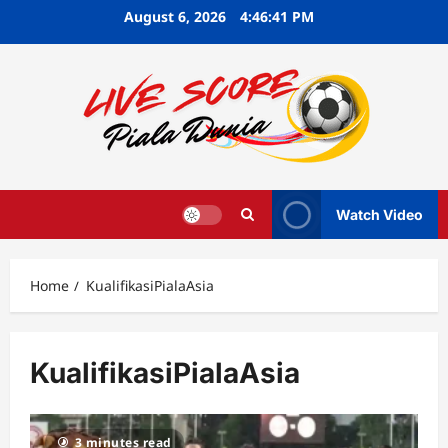
Skip
August 6, 2026
4:46:41 PM
to
content
Watch Video
Home
KualifikasiPialaAsia
KualifikasiPialaAsia
3 minutes read