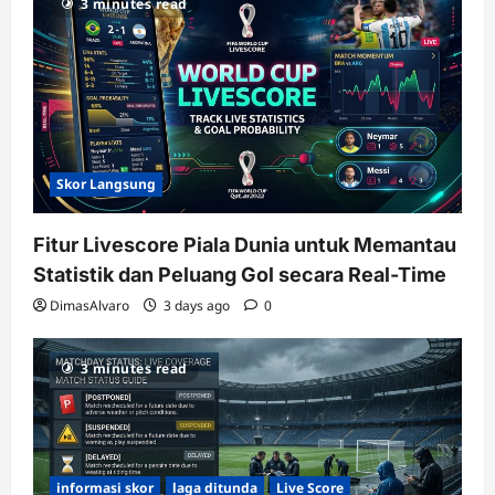
3 minutes read
Skor Langsung
Fitur Livescore Piala Dunia untuk Memantau
Statistik dan Peluang Gol secara Real-Time
DimasAlvaro
3 days ago
0
3 minutes read
informasi skor
laga ditunda
Live Score