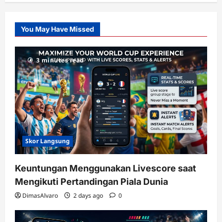
Pusatnya
Slot
You May Have Missed
Gacor
dengan
RTP
3 minutes read
terupdate
Skor Langsung
Keuntungan Menggunakan Livescore saat
Mengikuti Pertandingan Piala Dunia
DimasAlvaro
2 days ago
0