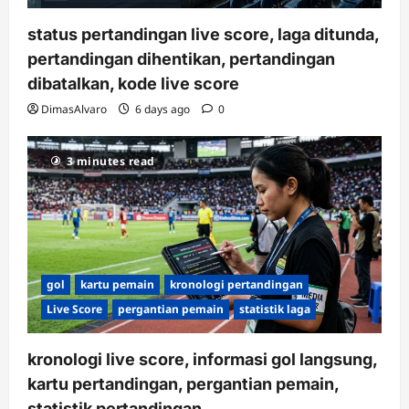
status pertandingan live score, laga ditunda,
pertandingan dihentikan, pertandingan
dibatalkan, kode live score
DimasAlvaro
6 days ago
0
3 minutes read
gol
kartu pemain
kronologi pertandingan
Live Score
pergantian pemain
statistik laga
kronologi live score, informasi gol langsung,
kartu pertandingan, pergantian pemain,
statistik pertandingan