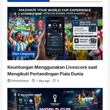
dengan
RTP
3 minutes read
terupdate
Skor Langsung
Keuntungan Menggunakan Livescore saat
Mengikuti Pertandingan Piala Dunia
DimasAlvaro
1 day ago
0
3 minutes read