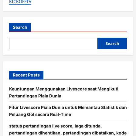
KICKOFFTV
Nyaman
di
Puncak!
City
Tumbang
Kena
Rockets
Search
Matty
Cash
Search
Recent Posts
Keuntungan Menggunakan Livescore saat Mengikuti
Pertandingan Piala Dunia
Fitur Livescore Piala Dunia untuk Memantau Statistik dan
Peluang Gol secara Real-Time
status pertandingan live score, laga ditunda,
pertandingan dihentikan, pertandingan dibatalkan, kode