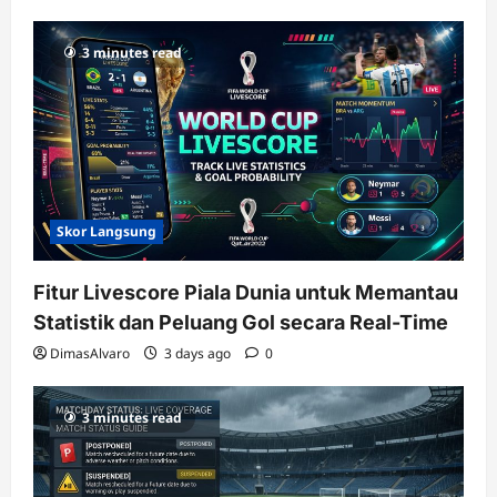
3 minutes read
Skor Langsung
Fitur Livescore Piala Dunia untuk Memantau
Statistik dan Peluang Gol secara Real-Time
DimasAlvaro
3 days ago
0
3 minutes read