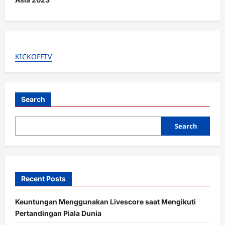
a
v
i
g
KICKOFFTV
a
t
i
Search
o
Search
n
Recent Posts
Keuntungan Menggunakan Livescore saat Mengikuti
Pertandingan Piala Dunia