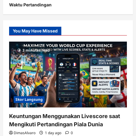
Waktu Pertandingan
Citislots
Pusatnya
Slot
You May Have Missed
Gacor
dengan
RTP
3 minutes read
terupdate
Skor Langsung
Keuntungan Menggunakan Livescore saat
Mengikuti Pertandingan Piala Dunia
DimasAlvaro
1 day ago
0