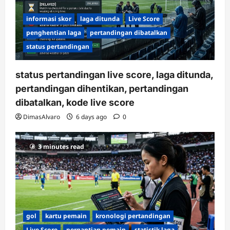
informasi skor
laga ditunda
Live Score
penghentian laga
pertandingan dibatalkan
status pertandingan
status pertandingan live score, laga ditunda,
pertandingan dihentikan, pertandingan
dibatalkan, kode live score
DimasAlvaro
6 days ago
0
3 minutes read
gol
kartu pemain
kronologi pertandingan
Live Score
pergantian pemain
statistik laga