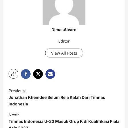
DimasAlvaro
Editor
View All Posts
P
Previous:
o
Jonathan Khemdee Belum Rela Kalah Dari Timnas
s
Indonesia
t
Next:
Timnas Indonesia U-23 Masuk Grup K di Kualifikasi Piala
n
Asia 2023