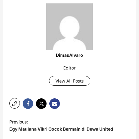
DimasAlvaro
Editor
View All Posts
P
Previous:
o
Egy Maulana Vikri Cocok Bermain di Dewa United
s