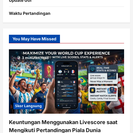
Update Gol
Waktu Pertandingan
Citislots
Pusatnya
Slot
You May Have Missed
Gacor
dengan
RTP
3 minutes read
terupdate
Skor Langsung
Keuntungan Menggunakan Livescore saat
Mengikuti Pertandingan Piala Dunia