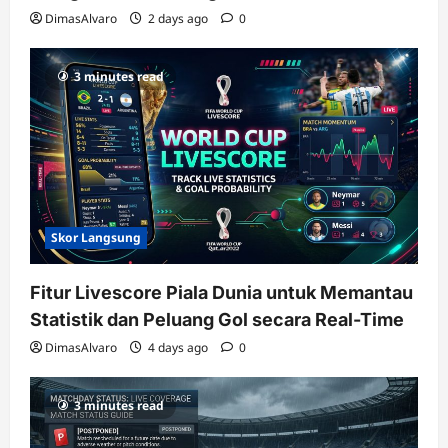
DimasAlvaro
2 days ago
0
3 minutes read
Skor Langsung
Fitur Livescore Piala Dunia untuk Memantau
Statistik dan Peluang Gol secara Real-Time
DimasAlvaro
4 days ago
0
3 minutes read