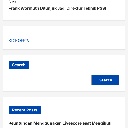
Next:
t
Frank Wormuth Ditunjuk Jadi Direktur Teknik PSSI
n
a
v
KICKOFFTV
i
g
a
Search
t
i
Search
o
n
Recent Posts
Keuntungan Menggunakan Livescore saat Mengikuti