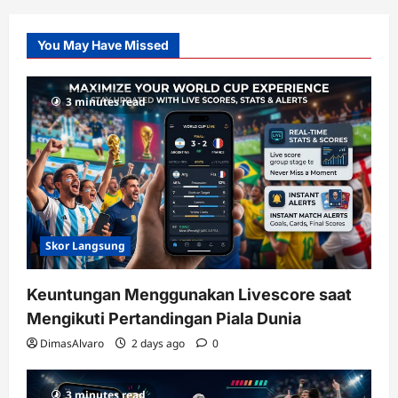
Pusatnya
Slot
You May Have Missed
Gacor
dengan
RTP
3 minutes read
terupdate
Skor Langsung
Keuntungan Menggunakan Livescore saat
Mengikuti Pertandingan Piala Dunia
DimasAlvaro
2 days ago
0
3 minutes read