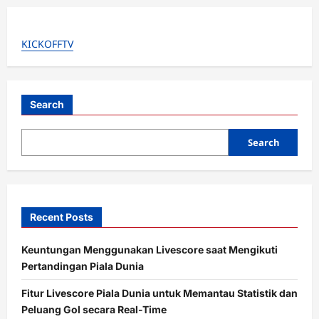
i
g
KICKOFFTV
a
t
i
Search
o
Search
n
Recent Posts
Keuntungan Menggunakan Livescore saat Mengikuti
Pertandingan Piala Dunia
Fitur Livescore Piala Dunia untuk Memantau Statistik dan
Peluang Gol secara Real-Time