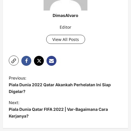
DimasAlvaro
Editor
View All Posts
P
Previous:
o
Piala Dunia 2022 Qatar Akankah Perhelatan Ini Siap
s
Digelar?
t
Next:
Piala Dunia Qatar FIFA 2022 | Var-Bagaimana Cara
n
Kerjanya?
a
v