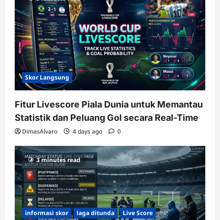
Skor Langsung
Fitur Livescore Piala Dunia untuk Memantau
Statistik dan Peluang Gol secara Real-Time
DimasAlvaro
4 days ago
0
3 minutes read
informasi skor
laga ditunda
Live Score