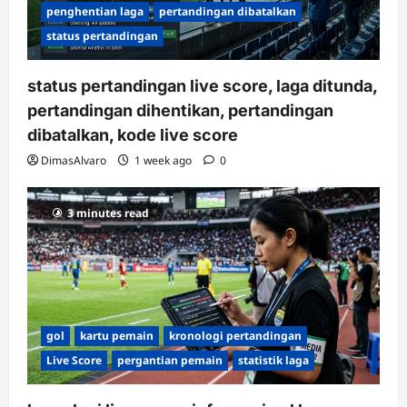
penghentian laga
pertandingan dibatalkan
status pertandingan
status pertandingan live score, laga ditunda,
pertandingan dihentikan, pertandingan
dibatalkan, kode live score
DimasAlvaro
1 week ago
0
3 minutes read
gol
kartu pemain
kronologi pertandingan
Live Score
pergantian pemain
statistik laga